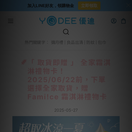
加入LINE好友，領購物金
立即領取
彌月禮
良品出清
防蚊
包巾
熱門關鍵字：
「 取貨即贈 」 全家霜淇
淋禮物卡！
2025/06/22前，下單
選擇全家取貨，贈
Fami!ce 霜淇淋禮物卡
2025-05-27