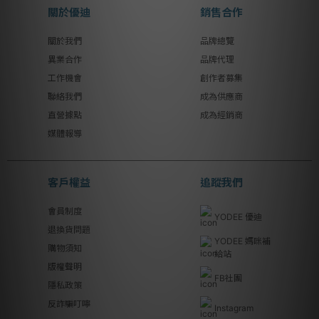
關於優迪
銷售合作
關於我們
品牌總覽
異業合作
品牌代理
工作機會
創作者募集
聯絡我們
成為供應商
直營據點
成為經銷商
媒體報導
客戶權益
追蹤我們
會員制度
YODEE 優迪
退換貨問題
YODEE 媽咪補
購物須知
給站
版權聲明
FB社團
隱私政策
反詐騙叮嚀
Instagram