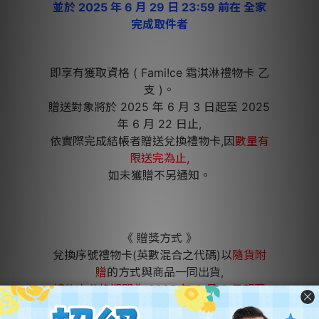
並於 2025 年 6 月 29 日 23:59 前在 全家
完成
取件者
即享有獲取資格 ( Fami!ce 霜淇淋禮物卡 乙
支 )。
贈送對象將於 2025 年 6 月 3 日起至 2025
年 6 月 22 日止,
依實際完成結帳者贈送兌換禮物卡,因
數量有
限送完為止
,
如未獲贈不另通知。
《 贈獎方式 》
兌換序號禮物卡(英數混合之代碼)以
隨貨附
贈
的方式
與商品一同出貨,
禮物卡兌換期間為 2025 年 6 月 2 日起至
2025 年 7 月 17 日
23:59 止,