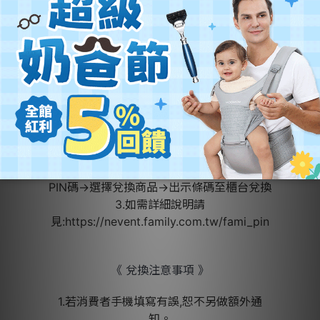
恕不另做額外通知。
《 兌換說明 》
1.【FamiPort機台】兌換流程:首頁點選『紅
利』→『紅利PIN碼』→『實體卡
補印』→輸入序號產生兌換單→列印兌換券,
持單至結帳櫃檯兌換使用
2.【全家APP】或【My FamiPort APP】兌
換流程:點選『酷碰券』→輸入兌換
PIN碼→選擇兌換商品→出示條碼至櫃台兌換
3.如需詳細說明請
見:https://nevent.family.com.tw/fami_pin
《 兌換注意事項 》
1.若消費者手機填寫有誤,恕不另做額外通
知。