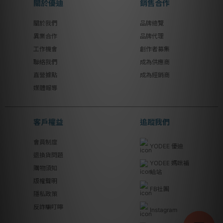
關於優迪
銷售合作
關於我們
品牌總覽
異業合作
品牌代理
工作機會
創作者募集
聯絡我們
成為供應商
直營據點
成為經銷商
媒體報導
客戶權益
追蹤我們
會員制度
YODEE 優迪
退換貨問題
YODEE 媽咪補
購物須知
給站
版權聲明
FB社團
隱私政策
反詐騙叮嚀
Instagram