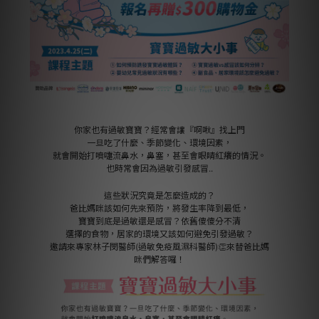
你家也有過敏寶寶？經常會讓『啊啾』找上門
一旦吃了什麼、季節變化、環境因素，
就會開始打噴嚏流鼻水，鼻塞，甚至會眼睛紅癢的情況。
也時常會因為過敏引發感冒..
這些狀況究竟是怎麼造成的？
爸比媽咪該如何先來預防，將發生率降到最低，
寶寶到底是過敏還是感冒？依舊傻傻分不清
選擇的食物，居家的環境又該如何避免引發過敏？
邀請來專家林子閔醫師(過敏免疫風濕科醫師)👏來替爸比媽
咪們解答囉！