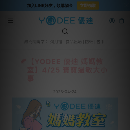
加入LINE好友，領購物金
立即領取
彌月禮
良品出清
防蚊
包巾
熱門關鍵字：
【YODEE 優迪 媽媽教
室】4/25 寶寶過敏大小
事
2023-04-24