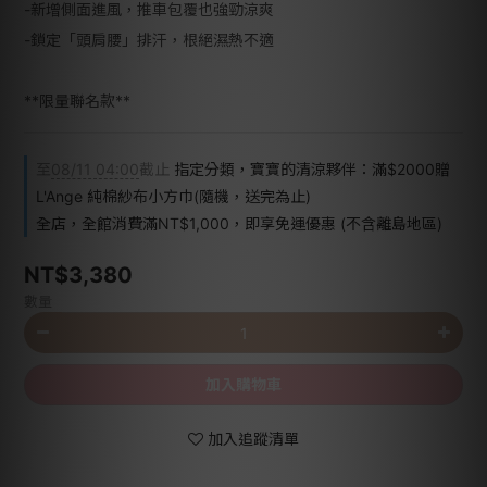
-新增側面進風，推車包覆也強勁涼爽
-鎖定「頭肩腰」排汗，根絕濕熱不適
**限量聯名款**
至
08/11 04:00
截止
指定分類，寶寶的清涼夥伴：滿$2000贈
L'Ange 純棉紗布小方巾(隨機，送完為止)
全店，全館消費滿NT$1,000，即享免運優惠 (不含離島地區)
NT$3,380
數量
加入購物車
加入追蹤清單