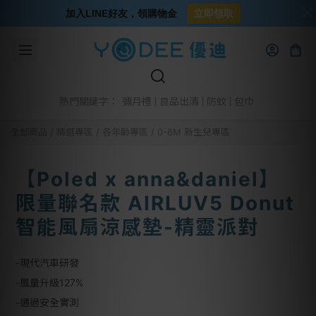
加入LINE好友，領購物金
立即領取
彌月禮
良品出清
防蚊
包巾
熱門關鍵字：
全部商品
/
精選專區
/
各年齡專區
/
0-6M 新生兒專區
【Poled x anna&daniel】
限量聯名款 AIRLUV5 Donut
智能風扇涼感墊-精靈派對
-現代汽車研發
-風量升級127%
-通過安全實測