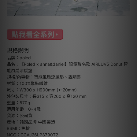
規格說明
品牌：poled
品名：【Poled x anna&daniel】限量聯名款 AIRLUV5 Donut 智
能風扇涼感墊
規格/內容物：智能風扇涼感墊、說明書
材質：100%聚酯纖維
尺寸：W300 x H900mm (+-20mm)
外包裝尺寸：長315 x 寬260 x 高120 mm
重量：570g
適用年齡：0~4歲
貨源：公司貨
產地：韓國品牌 中國製造
BSMI：免檢
NCC：CCAJ26LP3790T2