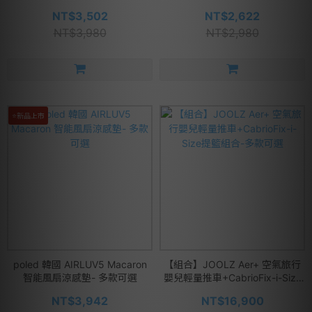
NT$3,502
NT$2,622
NT$3,980
NT$2,980
⭐新品上市
poled 韓國 AIRLUV5 Macaron
【組合】JOOLZ Aer+ 空氣旅行
智能風扇涼感墊- 多款可選
嬰兒輕量推車+CabrioFix-i-Size
提籃組合-多款可選
NT$3,942
NT$16,900