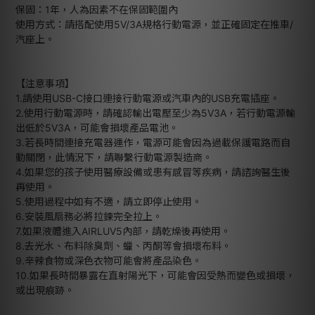
保固：1年，人為因素不在保固範圍內
使用方式：請搭配使用5V/3A規格行動電源，並正確固定在推車/
汽座上。
【注意事項】
1.請使用USB-C接口連接行動電源或汽車內的USB充電插座。
2.使用行動電源時，請確認輸出電壓至少為5V3A，若行動電源輸
出低於5V3A，可能會損壞產品電池。
3.若長時間連接充電器運作，電源可能會因為過載保護電路而自
動關閉，此情況下，請聯繫行動電源製造商。
4.如果您的孩子使用醫療設備或患有感冒等疾病，請諮詢醫生後
再使用。
5.使用過程中如有不適，請立即停止使用。
6.安裝風扇務必將拉鍊完全拉上。
7.如果液體進入AIRLUV5內部，請乾燥後再使用。
8.去光水、布料除臭劑、蠟、丙酮等會損壞布料。
9.辛辣食物或深色衣物可能會將產品染色。
10.如果長時間暴露在直射陽光下，可能會因受熱而變色或損壞，
或出現痕跡。