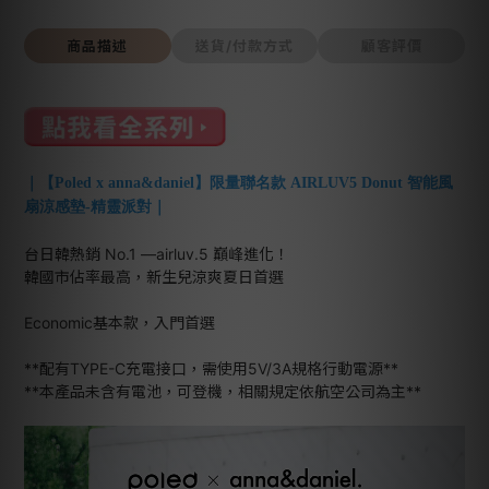
商品描述
送貨/付款方式
顧客評價
｜【Poled x anna&daniel】限量聯名款 AIRLUV5 Donut 智能風
扇涼感墊-精靈派對｜
台日韓熱銷 No.1 —airluv.5 巔峰進化！
韓國市佔率最高，新生兒涼爽夏日首選
Economic基本款，入門首選
**配有TYPE-C充電接口，需使用5V/3A規格行動電源**
**本產品未含有電池，可登機，相關規定依航空公司為主**