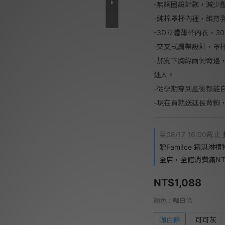
-無鋼圈設計款，減少
-純棉罩杯內裡，維持
-3D立體薄杯內衣，3
-交叉式肩帶設計，罩
-加寬下胸緣兩側脅邊
迷人。
-從孕期穿到產後都能
-現在買就送延長背鉤
至
08/17 16:00
截止
贈Fami!ce 霜淇淋
全店，全館消費滿NT$
NT$1,088
顏色
: 咖白條
咖白條
可可灰