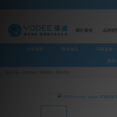
關於優迪
品牌總
本週優惠
精選專區
孕期產後
居家
全部商品
/
孕期產後
/
孕期用品
/
哺乳內衣