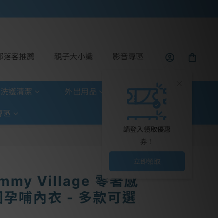
部落客推薦
親子大小識
影音專區
洗護清潔
外出用品
玩具童書
專區
請登入領取優惠
券！
立即領取
my Village 零著感
孕哺內衣 - 多款可選