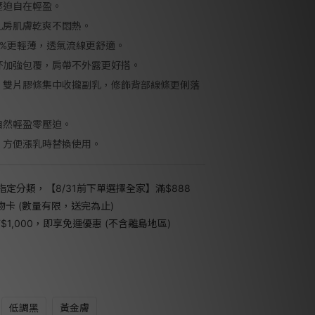
壓迫自在輕盈。
乳房肌膚乾爽不悶熱。
0%更輕薄，透氣流線更舒適。
杯加強包覆，肩帶不外露更好搭。
，雙片膠條集中收攏副乳，修飾背部線條更俐落
自然輕盈零壓迫。
，方便漲乳時替換使用。
指定分類，【8/31前下單選擇全家】滿$888
禮物卡 (數量有限，送完為止)
1,000，即享免運優惠 (不含離島地區)
低調黑
黃金膚