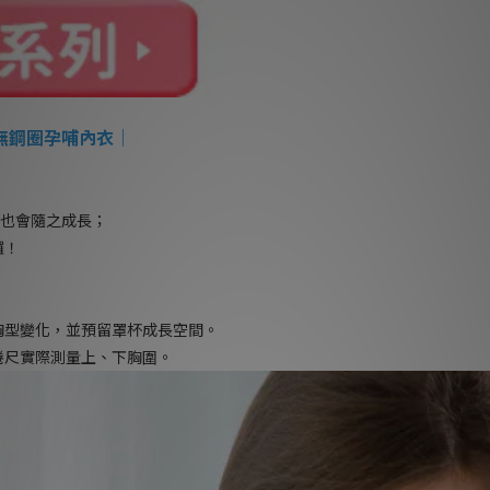
美背無鋼圈孕哺內衣
｜
寸也會隨之成長；
囉！
胸型變化，並預留罩杯成長空間。
捲尺實際測量上、下胸圍。