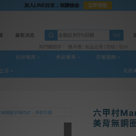
⭐加入LINE好友⭐
加入LINE好友，領購物金
立即領取
⭐新客首購限定⭐
⭐好日照Vogito⭐殺菌好幫手
⭐超取選全家⭐滿$888贈霜淇淋禮物卡
覽
最新消息
彌月禮
良品出清
防蚊
包巾
熱門關鍵字：
幼兒哺育
食品餐具
衣著寢飾
生活
毛孩
六甲村Mam
美背無鋼圈