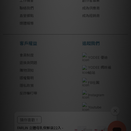
工作機會
創作者募集
聯絡我們
成為供應商
直營據點
成為經銷商
媒體報導
客戶權益
追蹤我們
會員制度
YODEE 優迪
退換貨問題
YODEE 媽咪補
購物須知
給站
版權聲明
FB社團
隱私政策
反詐騙叮嚀
Instagram
Youtube
Line@