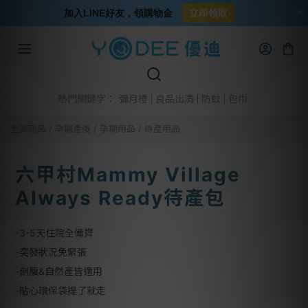
加入LINE好友，領購物金
立即領取
彌月禮
良品出清
防蚊
包巾
熱門關鍵字：
全部商品
/
孕期產後
/
孕期用品
/
待產用品
六甲村Mammy Village
Always Ready待產包
-3-5天住院全備齊
-突發狀況免緊張
-剖腹&自然產皆適用
-貼心環保袋提了就走