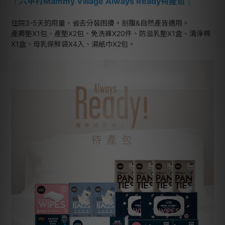
｜
六甲村Mammy Village Always Ready待產包
｜
住院3-5天的用量，省去分裝困擾。剖腹&自然產皆適用。
產褥墊X1包、產墊X2包、免洗褲X20件、防溢乳墊X1盒、清淨棉
X1盒、母乳保鮮袋X4入、濕紙巾X2包。