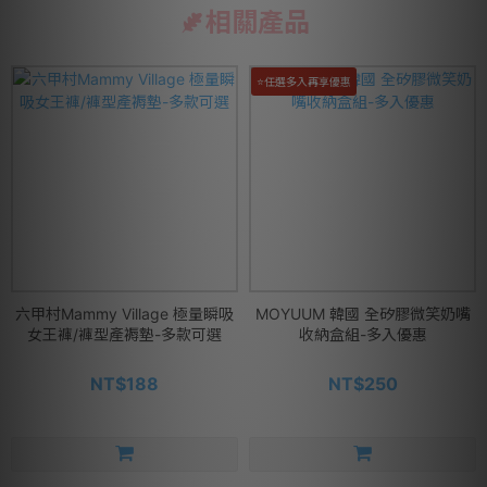
相關產品
⭐任選多入再享優惠
六甲村Mammy Village 極量瞬吸
MOYUUM 韓國 全矽膠微笑奶嘴
女王褲/褲型產褥墊-多款可選
收納盒組-多入優惠
NT$188
NT$250