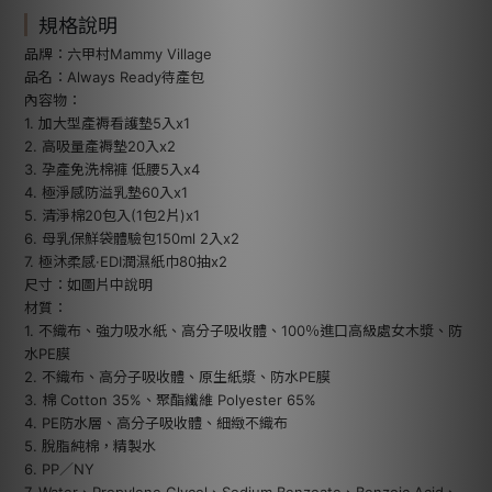
規格說明
品牌：六甲村Mammy Village
品名：Always Ready待產包
內容物：
1. 加大型產褥看護墊5入x1
2. 高吸量產褥墊20入x2
3. 孕產免洗棉褲 低腰5入x4
4. 極淨感防溢乳墊60入x1
5. 清淨棉20包入(1包2片)x1
6. 母乳保鮮袋體驗包150ml 2入x2
7. 極沐柔感·EDI潤濕紙巾80抽x2
尺寸：如圖片中說明
材質：
1. 不織布、強力吸水紙、高分子吸收體、100％進口高級處女木漿、防
水PE膜
2. 不織布、高分子吸收體、原生紙漿、防水PE膜
3. 棉 Cotton 35%、聚酯纖維 Polyester 65%
4. PE防水層、高分子吸收體、細緻不織布
5. 脫脂純棉，精製水
6. PP／NY