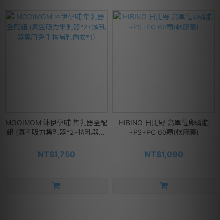
MOOIMOM 沐伊孕哺 集乳器全配
HIBINO 日比野 高單位卵磷脂
組 (真空吸力集乳器*2+擠乳器專
+PS+PC 60顆(軟膠囊)
用免手扶哺乳內衣*1)
NT$1,750
NT$1,090