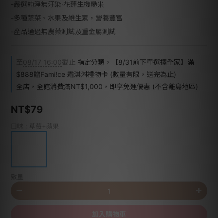
-嚴選純淨無汙染‧花蓮生機糙米
-多種蔬菜、水果及維生素，營養豐富
-產品通過無農藥測試及重金屬測試
至
08/17 16:00
截止
指定分類，【8/31前下單選擇全家】滿
$888贈Fami!ce 霜淇淋禮物卡 (數量有限，送完為止)
全店，全館消費滿NT$1,000，即享免運優惠 (不含離島地區)
NT$79
口味
: 草莓+蘋果
數量
加入購物車