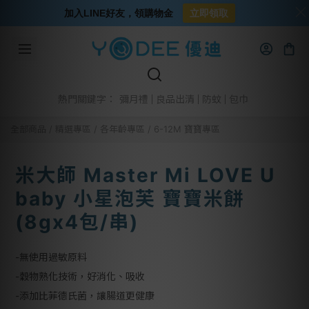
加入LINE好友，領購物金
立即領取
彌月禮
良品出清
防蚊
包巾
熱門關鍵字：
全部商品
/
精選專區
/
各年齡專區
/
6-12M 寶寶專區
米大師 Master Mi LOVE U
baby 小星泡芙 寶寶米餅
(8gx4包/串)
-無使用過敏原料
-穀物熟化技術，好消化、吸收
-添加比菲德氏菌，讓腸道更健康