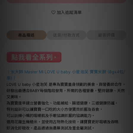
加入追蹤清單
商品描述
送貨/付款方式
顧客評價
｜米大師 Master Mi LOVE U baby 小星泡芙 寶寶米餅 (8gx4包/
串)｜
LOVE U baby 小星泡芙 是專為寶寶量身規劃的美食，與營養師合作，
研發出最適合BABY每個階段發育，所需的各種營養，堅持健康、天然
又美味。
為寶寶提早建立營養強化、功能補給、腸道健康，三道健康防護。
特別設計可以讓寶寶一口吃的大小方便寶貝抓握及吞食，
可以訓練小嘴的咀嚼肌及手眼協調抓握的協調能力。
選用花蓮生機糙米，並使用古物熟化技術，讓寶寶更好咀嚼及吞嚥
好消化好吸收，產品通過無農藥測試及重金屬測試
。