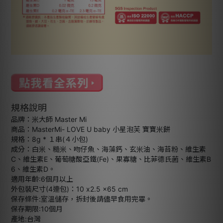
規格說明
品牌：米大師 Master Mi
商品：MasterMi- LOVE U baby 小星泡芙 寶寶米餅
規格：8g * １串(４小包)
成分：白米、糙米、吻仔魚、海藻鈣、玄米油、海苔粉、維生素
C、維生素E、葡萄糖酸亞鐵(Fe)、果寡糖、比菲德氏菌、維生素B
6、維生素D。
適用年齡:6個月以上
外包裝尺寸(4連包)：10 x2.5 x65 cm
保存條件:室溫儲存，拆封後請儘早食用完畢。
保存期限:10個月
產地:台灣