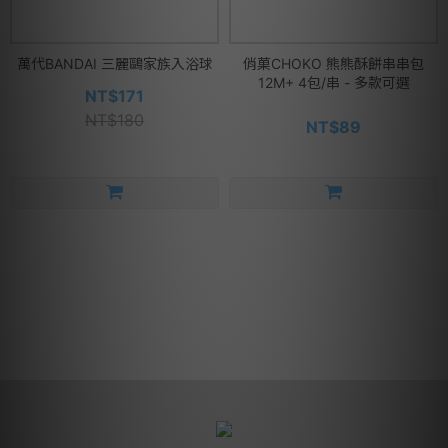
萬代BANDAI 三麗鷗家族入浴球
俏菓CHOKO 熊熊酥餅串串包
12M+ 4包/串 - 多款可選
NT$171
NT$180
NT$89