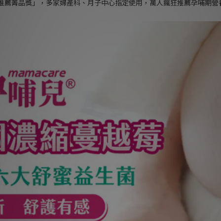
「推薦菁品獎」，多家婦產科、月子中心指定使用，萬人瘋狂推薦孕哺期