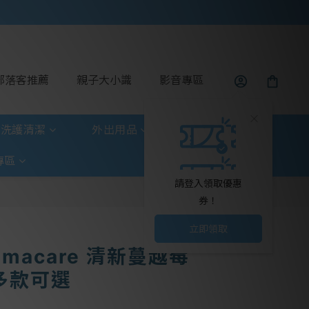
部落客推薦
親子大小識
影音專區
洗護清潔
外出用品
玩具童書
專區
請登入領取優惠
券！
立即領取
macare 清新蔓越莓
多款可選