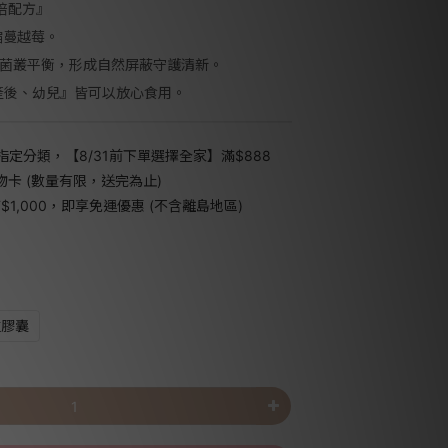
倍配方』
縮蔓越莓。
，菌叢平衡，形成自然屏蔽守護清新。
產後、幼兒』皆可以放心食用。
指定分類，【8/31前下單選擇全家】滿$888
禮物卡 (數量有限，送完為止)
1,000，即享免運優惠 (不含離島地區)
粒膠囊