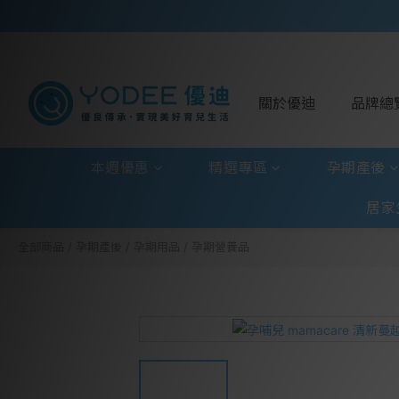
關於優迪
品牌總
本週優惠
精選專區
孕期產後
居家
全部商品
/
孕期產後
/
孕期用品
/
孕期營養品