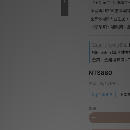
-『全新第二代 清新加
-法國專利300倍高濃
-全新添加6大益生菌
-『懷孕期、哺乳期、
至
08/17 16:00
截止
贈Fami!ce 霜淇淋
全店，全館消費滿NT$
NT$880
款式
: 3g*24粉包
3g*24粉包
60
數量