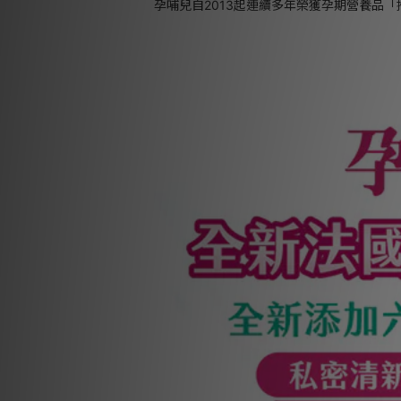
孕哺兒自2013起連續多年榮獲孕期營養品