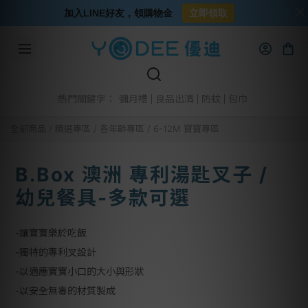
加入LINE好友，領購物金
立即領取
彌月禮
良品出清
防蚊
包巾
熱門關鍵字：
全部商品
/
精選專區
/
各年齡專區
/
6-12M 寶寶專區
B.Box 澳洲 專利湯匙叉子 /
幼兒餐具-多款可選
-讓寶寶樂於吃飯
-獨特的專利叉設計
-以適應寶寶小口的大小與形狀
-以安全無毒的材質製成