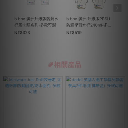
b.box 澳洲升級版防漏水
b.box 澳洲 升級版PPSU
SKI
杯馬卡龍系列-多款可選
防漏學習水杯240ml-多款
保溫罐
可選
NT$
323
NT$
519
NT$
相關產品