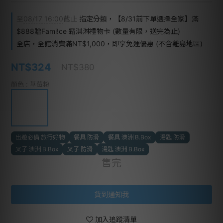
至
08/17 16:00
截止
指定分類，【8/31前下單選擇全家】滿
$888贈Fami!ce 霜淇淋禮物卡 (數量有限，送完為止)
全店，全館消費滿NT$1,000，即享免運優惠 (不含離島地區)
NT$324
NT$380
顏色
: 草莓粉
出遊必備 旅行好物
餐具 防滑
餐具 澳洲 B.Box
湯匙 防滑
叉子 澳洲 B.Box
叉子 防滑
湯匙 澳洲 B.Box
售完
貨到通知我
加入追蹤清單