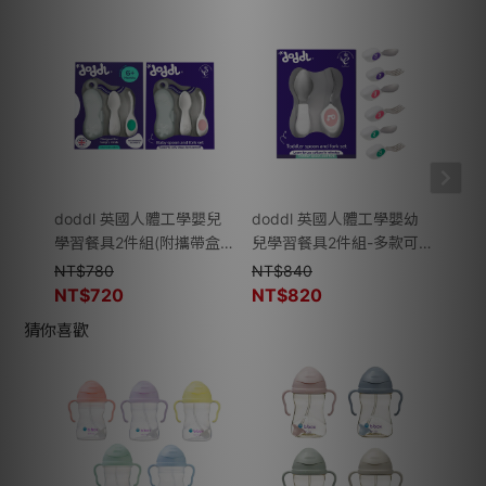
doddl 英國人體工學嬰兒
doddl 英國人體工學嬰幼
dod
學習餐具2件組(附攜帶盒)-
兒學習餐具2件組-多款可
兒學
多款可選
選
選
NT$
780
NT$
840
NT$
NT$
720
NT$
820
NT$
猜你喜歡