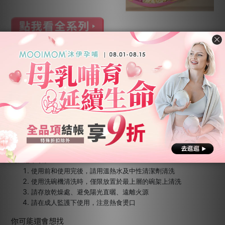
規格說明
品牌：B.Box
品名：專利湯匙叉子組
叉匙及手柄處：聚丙烯(PP)，耐熱溫度100度~130度
手柄防滑處：TPE，耐熱溫度100度
尺寸：叉：11cm，匙：13cm，外殼：14x5.5x3.5cm
適用年齡：9個月以上
製造產地：澳洲設計，中國製造
【注意事項】
使用前和使用完後，請用溫熱水及中性清潔劑清洗
使用洗碗機清洗時，僅限放置於最上層的碗架上清洗
請存放乾燥處、避免陽光直曬、遠離火源
請在成人監護下使用，注意熱食燙口
你可能還會想找