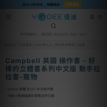
加入LINE好友，領購物金
立即領取
彌月禮
良品出清
防蚊
包巾
熱門關鍵字：
全部商品
/
玩具童書
/
幼兒1歲以上
/
操作書/有聲書/互動書
Campbell 英國 操作書 - 好
棒的立體書系列中文版 動手拉
拉書-寵物
- QQmei 推薦 BUSY 系列操作書
- 內建小機關讓書和寶寶自然互動