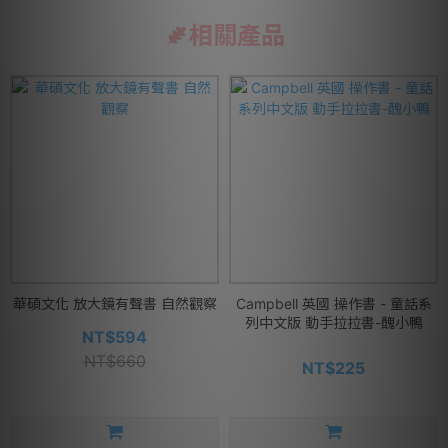
相關產品
華碩文化 放大鏡有聲書 自然觀察
Campbell 英國 操作書 - 童話系
列中文版 動手拉拉書-醜小鴨
NT$594
NT$660
NT$225