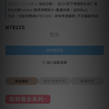
至
08/17 16:00
截止
指定分類，【8/31前下單選擇全家】滿
$888贈Fami!ce 霜淇淋禮物卡 (數量有限，送完為止)
全店，全館消費滿NT$1,000，即享免運優惠 (不含離島地區)
NT$225
售完
貨到通知我
加入追蹤清單
商品描述
送貨/付款方式
顧客評價