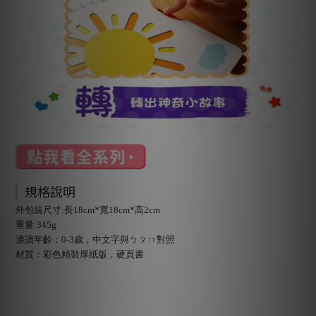
規格說明
外包裝尺寸:長18cm*寬18cm*高2cm
重量:345g
適讀年齡：0-3歲，中文字與ㄅㄆㄇ對照
材質：彩色精裝厚紙版，硬頁書