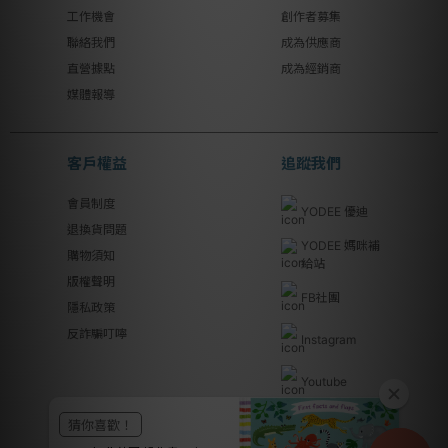
工作機會
創作者募集
聯絡我們
成為供應商
直營據點
成為經銷商
媒體報導
客戶權益
追蹤我們
會員制度
YODEE 優迪
退換貨問題
YODEE 媽咪補
購物須知
給站
版權聲明
FB社團
隱私政策
反詐騙叮嚀
Instagram
Youtube
Line@