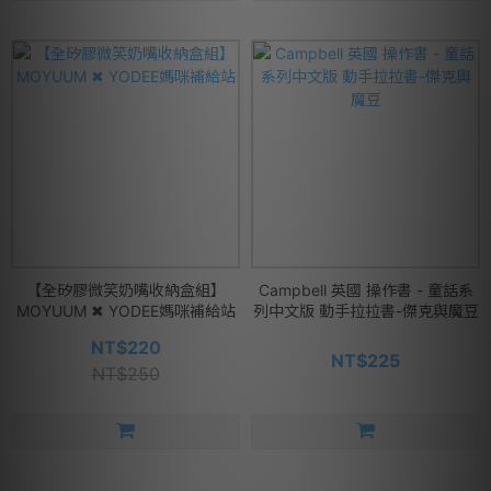
【全矽膠微笑奶嘴收納盒組】
Campbell 英國 操作書 - 童話系
MOYUUM ✖ YODEE媽咪補給站
列中文版 動手拉拉書-傑克與魔豆
NT$220
NT$225
NT$250