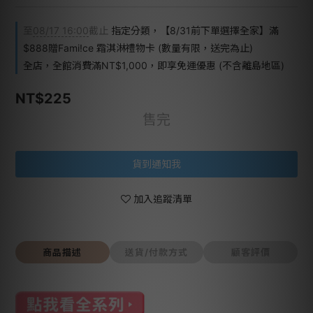
至
08/17 16:00
截止
指定分類，【8/31前下單選擇全家】滿
$888贈Fami!ce 霜淇淋禮物卡 (數量有限，送完為止)
全店，全館消費滿NT$1,000，即享免運優惠 (不含離島地區)
NT$225
售完
貨到通知我
加入追蹤清單
商品描述
送貨/付款方式
顧客評價