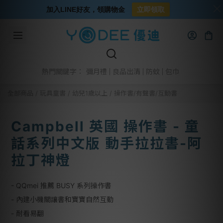
加入LINE好友，領購物金
立即領取
彌月禮
良品出清
防蚊
包巾
熱門關鍵字：
全部商品
/
玩具童書
/
幼兒1歲以上
/
操作書/有聲書/互動書
Campbell 英國 操作書 - 童
話系列中文版 動手拉拉書-阿
拉丁神燈
- QQmei 推薦 BUSY 系列操作書
- 內建小機關讓書和寶寶自然互動
- 耐看易翻