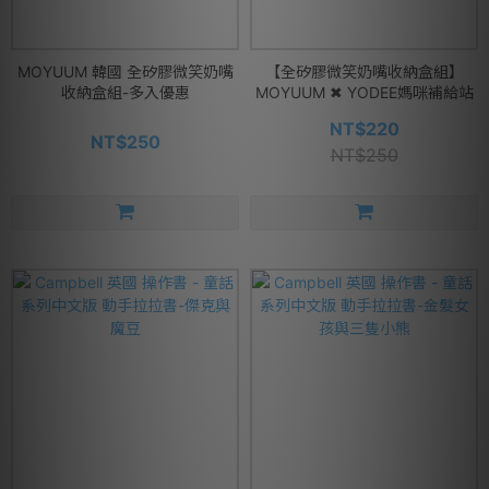
MOYUUM 韓國 全矽膠微笑奶嘴
【全矽膠微笑奶嘴收納盒組】
收納盒組-多入優惠
MOYUUM ✖ YODEE媽咪補給站
NT$220
NT$250
NT$250