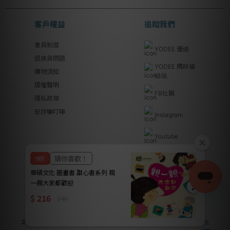
客戶權益
追蹤我們
會員制度
YODEE 優迪
退換貨問題
YODEE 媽咪補
購物須知
給站
版權聲明
FB社團
隱私政策
反詐騙叮嚀
Instagram
Youtube
Line@
優迪國際股份有限公司 | YODEE INTERNATIONAL CO., LTD
法律顧問｜瀛睿律師事務所 Copyright 2024 © YODEE優迪
本公司全系列商品皆已投保南山產物保險產品責任險新台幣2000萬元