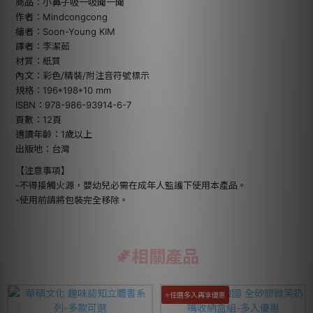
商品：小鼻子吸一吸聞一聞
作者：Mindcongcong
繪者：Soon-Young KIM
譯者：李潔茹
材質：紙質
內文：彩色/精裝/附注音符號標示
規格：196*198*10 mm
ISBN：978-986-93914-6-7
頁數：12頁
適讀年齡：1歲以上
出版地：台灣
【注意事項】
-不得接觸火源，嬰幼兒必需在成年人監護下使用本產品。
-使用前請將包裝完全移除。
相關產品
⭐任選多入再享優惠