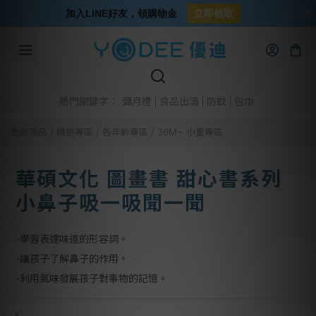
加入LINE好友，領購物金
立即領取
彌月禮
良品出清
防蚊
包巾
熱門關鍵字：
全部商品
/
精選專區
/
各年齡專區
/
36M~ 小童專區
華碩文化 圖畫書 甜心書系列
小鼻子吸一吸聞一聞
-學習表達味道的形容詞。
-讓孩子了解鼻子的作用。
-利用氣味發展孩子對事物的記憶。