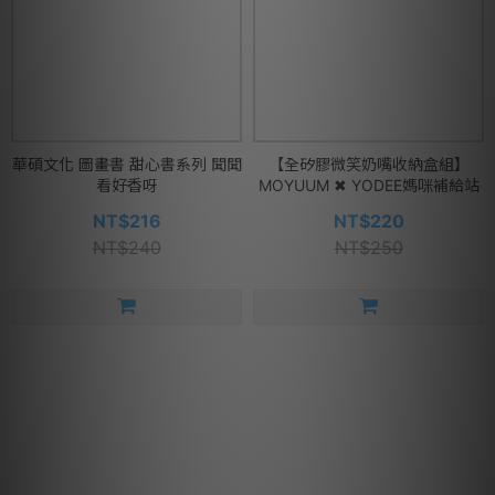
華碩文化 圖畫書 甜心書系列 聞聞
【全矽膠微笑奶嘴收納盒組】
看好香呀
MOYUUM ✖ YODEE媽咪補給站
NT$216
NT$220
NT$240
NT$250