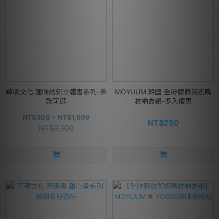
華碩文化 趣味認知立體書系列-多
MOYUUM 韓國 全矽膠微笑奶嘴
款可選
收納盒組-多入優惠
NT$306 ~ NT$1,699
NT$250
NT$2,100