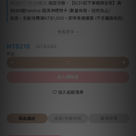
至
08/17 16:00
截止
指定分類，【8/31前下單選擇全家】滿
$888贈Fami!ce 霜淇淋禮物卡 (數量有限，送完為止)
全店，全館消費滿NT$1,000，即享免運優惠 (不含離島地區)
查看更多
NT$216
NT$240
數量
加入購物車
加入追蹤清單
商品描述
送貨/付款方式
顧客評價