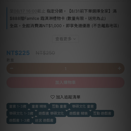
至
08/17 16:00
截止
指定分類，【8/31前下單選擇全家】滿
$888贈Fami!ce 霜淇淋禮物卡 (數量有限，送完為止)
全店，全館消費滿NT$1,000，即享免運優惠 (不含離島地區)
查看更多
NT$225
NT$250
數量
加入購物車
加入追蹤清單
童書 1-3歲
童書 精裝
互動 童書
華碩文化 童書
華碩文化 1-3歲
遊戲書 華碩文化
遊戲書 精裝
互動 遊戲書
遊戲書 1-3歲
迷宮 遊戲書