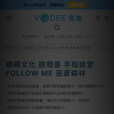
加入LINE好友，領購物金
立即領取
彌月禮
良品出清
防蚊
包巾
熱門關鍵字：
全部商品
/
玩具童書
/
幼兒1歲以上
/
操作書/有聲書/互動書
華碩文化 遊戲書 手指迷宮
FOLLOW ME 巫婆森林
-手指滑滑迷宮軌道書，讓寶貝動動腦動動手，提升問題解決力!
-特色主題讓孩子認識在萬聖節中出現的各種角色。
-精美又豐富的細節插畫，滿足孩子的觀察力、探索慾!
-遊戲互動方式，可鍛鍊手眼協調能力。