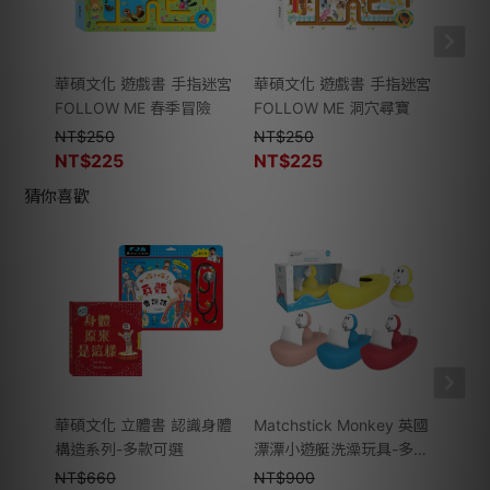
華碩文化 遊戲書 手指迷宮
華碩文化 遊戲書 手指迷宮
華碩
FOLLOW ME 春季冒險
FOLLOW ME 洞穴尋寶
FOL
NT$
250
NT$
250
NT$
NT$
225
NT$
225
NT$
猜你喜歡
華碩文化 立體書 認識身體
Matchstick Monkey 英國
Vte
構造系列-多款可選
漂漂小遊艇洗澡玩具-多款
翻翻
可選
NT$
660
NT$
900
NT$