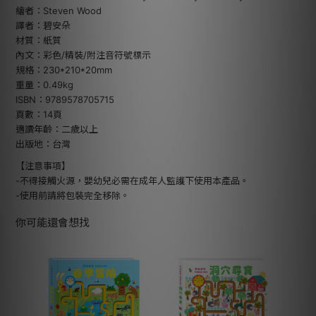
繪者：Steven Wood
譯者：碧安朵
材質：紙質
內文：彩色/精裝/附注音符號標示
規格：230*210*20mm
重量：0.49kg
ISBN：9789578705715
頁數：14頁
適讀年齡：二歲以上
出版地：台灣
【注意事項】
-不得接觸火源，嬰幼兒必需在成年人監護下使用本產品。
-使用前請將包裝完全移除。
你可能還會想找