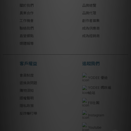
關於我們
品牌總覽
異業合作
品牌代理
工作機會
創作者募集
聯絡我們
成為供應商
直營據點
成為經銷商
媒體報導
客戶權益
追蹤我們
會員制度
YODEE 優迪
退換貨問題
YODEE 媽咪補
購物須知
給站
版權聲明
FB社團
隱私政策
反詐騙叮嚀
Instagram
Youtube