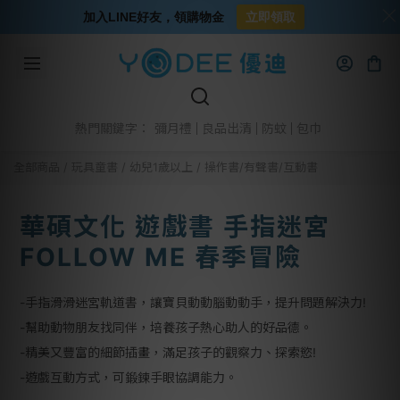
加入LINE好友，領購物金
立即領取
彌月禮
良品出清
防蚊
包巾
熱門關鍵字：
全部商品
/
玩具童書
/
幼兒1歲以上
/
操作書/有聲書/互動書
華碩文化 遊戲書 手指迷宮
FOLLOW ME 春季冒險
-手指滑滑迷宮軌道書，讓寶貝動動腦動動手，提升問題解決力!
-幫助動物朋友找同伴，培養孩子熱心助人的好品德。
-精美又豐富的細節插畫，滿足孩子的觀察力、探索慾!
-遊戲互動方式，可鍛鍊手眼協調能力。