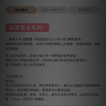
商品描述
送貨/付款方式
顧客評價
｜華碩文化 遊戲書 手指迷宮FOLLOW ME 春季冒險｜
最獨特的迷宮遊戲書，給孩子視覺與觸覺上的樂趣，閱讀是遊戲，遊戲
也是閱讀。
進入兔子的洞穴，跟著小兔子來一場華麗的春季冒險！
幫助小兔子跟牠的朋友們，找到前往復活節派對的正確道路！
孩子將更愛上迷人的手指迷宮。
【譯者簡介】
碧安朵
淡江大學西班牙語文系、歷史學系雙學士，國立台北藝術大學博物館研
究碩士，曾任職於博物館、藝廊與NGO藝術組織。
目前為自由作家、譯者、主持人。最常出沒於FB專頁，以及同名部落
格「Viento。碧安朵's 博物館」。