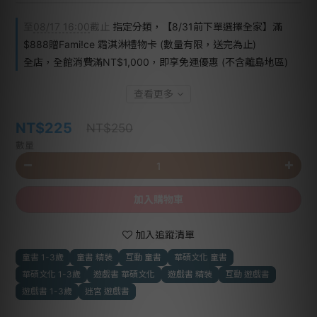
至
08/17 16:00
截止
指定分類，【8/31前下單選擇全家】滿
$888贈Fami!ce 霜淇淋禮物卡 (數量有限，送完為止)
全店，全館消費滿NT$1,000，即享免運優惠 (不含離島地區)
查看更多
NT$225
NT$250
數量
加入購物車
加入追蹤清單
童書 1-3歲
童書 精裝
互動 童書
華碩文化 童書
華碩文化 1-3歲
遊戲書 華碩文化
遊戲書 精裝
互動 遊戲書
遊戲書 1-3歲
迷宮 遊戲書