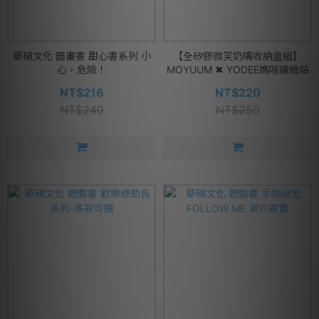
華碩文化 圖畫書 甜心書系列 小
【全矽膠微笑奶嘴收納盒組】
心，危險！
MOYUUM ✖ YODEE媽咪補給站
NT$216
NT$220
NT$240
NT$250