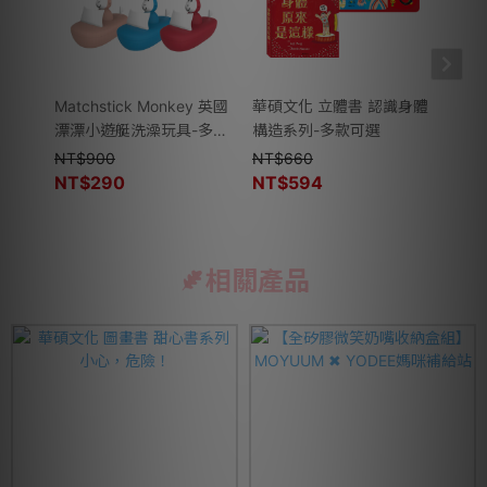
Matchstick Monkey 英國
華碩文化 立體書 認識身體
Matc
漂漂小遊艇洗澡玩具-多款
構造系列-多款可選
不倒
可選
組)
NT$
900
NT$
660
NT$
NT$
290
NT$
594
相關產品