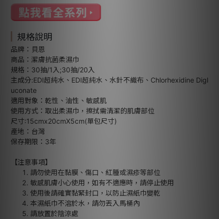
規格說明
品牌：貝恩
商品：潔膚抗菌柔濕巾
規格：30抽/1入;30抽/20入
主成分:EDI超純水、EDI超純水、水針不織布、Chlorhexidine Digl
uconate
適用對象：乾性、油性、敏感肌
使用方式：取出柔濕巾，擦拭需清潔的肌膚部位
尺寸:15cmx20cmX5cm(單包尺寸)
產地：台灣
保存期限：3年
【注意事項】
請勿使用在黏膜、傷口、紅腫或濕疹等部位
敏感肌膚小心使用，如有不適應時，請停止使用
使用後請確實黏緊封口，以防止濕紙巾變乾
本濕紙巾不溶於水，請勿丟入馬桶內
請放置於陰涼處