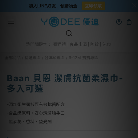
加入LINE好友，領購物金
立即領取
彌月禮
良品出清
防蚊
包巾
熱門關鍵字：
全部商品
/
精選專區
/
各年齡專區
/
6-12M 寶寶專區
Baan 貝恩 潔膚抗菌柔濕巾-
多入可選
-添加衛生署核可有效抗菌配方
-食品級原料，安心清潔臉手口
-無酒精、香料、螢光劑