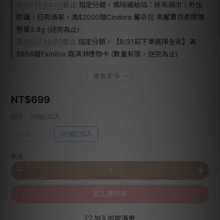
至
08/11 04:00
截止
指定分類，媽咪補給站：尿布濕巾｜外出
防護｜日用清潔，滿$2000贈Cindora 馨朵拉 紫馨寶貝柔嫩潤
唇膏3.8g (送完為止)
至
08/17 16:00
截止
指定分類，【8/31前下單選擇全家】滿
$888贈Fami!ce 霜淇淋禮物卡 (數量有限，送完為止)
查看更多
NT$699
組合
: 30抽/20入
30抽/1入
30抽/20入
數量
加入購物車
加入追蹤清單