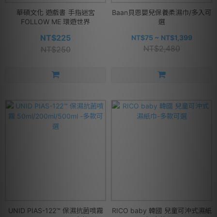
華碩文化 遊戲書 手指迷宮
Baan貝恩嬰兒保養柔濕巾/多入可
FOLLOW ME 環遊世界
選
NT$225
NT$75 ~ NT$1,399
NT$2,480
NT$250
UNID PIAS-122™ 保濕抗菌噴霧
RICO baby 韓國 兒童可沖式濕紙