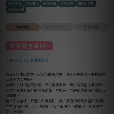
透氣 床圍
透氣 肚圍
透氣 蚊帳
透氣 睡墊
BENDi 床圍
BENDi 蚊帳
商品描述
送貨/付款方式
顧客評價
｜BENDi QQ 床中床V3 ｜
Bendi 床中床提供了安全的睡眠環境，具有有透氣防水網狀睡墊
以及全包圍的設計，
有助於良好的空氣流通，降低窒息風險，可水洗睡墊方便清潔。
床中床還具有良好的可移動性，方便在不同房間之間使用或旅行
時攜帶。
結合了安全性、舒適性和實用性，提升家庭的睡眠質量和便利性
內含:嬰兒床圍、可水洗睡墊、安全肚圍帶、蚊帳包、玩具健力
架、收納袋