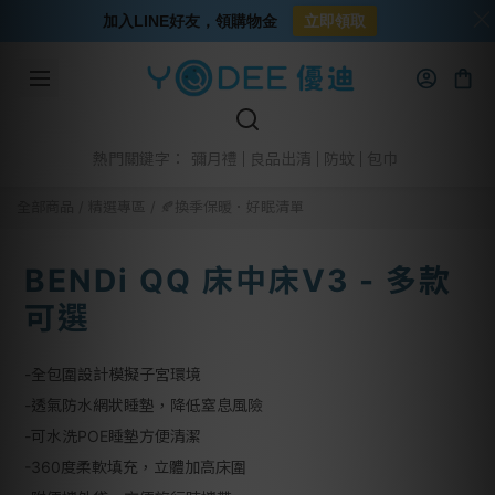
加入LINE好友，領購物金
立即領取
彌月禮
良品出清
防蚊
包巾
熱門關鍵字：
全部商品
/
精選專區
/
🍂換季保暖．好眠清單
BENDi QQ 床中床V3 - 多款
可選
-全包圍設計模擬子宮環境
-透氣防水網狀睡墊，降低窒息風險
-可水洗POE睡墊方便清潔
-360度柔軟填充，立體加高床圍