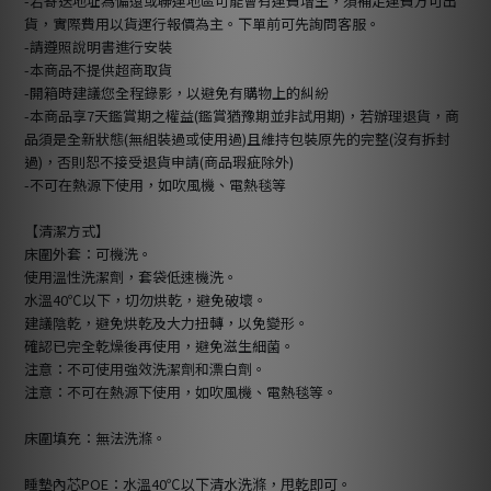
-若寄送地址為偏遠或聯運地區可能會有運費增生，須補足運費方可出
貨，實際費用以貨運行報價為主。下單前可先詢問客服。
-請遵照說明書進行安裝
-本商品不提供超商取貨
-開箱時建議您全程錄影，以避免有購物上的糾紛
-本商品享7天鑑賞期之權益(鑑賞猶豫期並非試用期)，若辦理退貨，商
品須是全新狀態(無組裝過或使用過)且維持包裝原先的完整(沒有拆封
過)，否則恕不接受退貨申請(商品瑕疵除外)
-不可在熱源下使用，如吹風機、電熱毯等
【清潔方式】
床圍外套：可機洗。
使用溫性洗潔劑，套袋低速機洗。
水溫40℃以下，切勿烘乾，避免破壞。
建議陰乾，避免烘乾及大力扭轉，以免變形。
確認已完全乾燥後再使用，避免滋生細菌。
注意：不可使用強效洗潔劑和漂白劑。
注意：不可在熱源下使用，如吹風機、電熱毯等。
床圍填充：無法洗滌。
睡墊內芯POE：水溫40℃以下清水洗滌，甩乾即可。