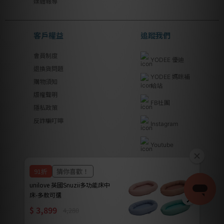
媒體報導
客戶權益
追蹤我們
會員制度
YODEE 優迪
退換貨問題
YODEE 媽咪補
購物須知
給站
版權聲明
FB社團
隱私政策
反詐騙叮嚀
Instagram
Youtube
Line@
優迪國際股份有限公司 | YODEE INTERNATIONAL CO., LTD
法律顧問｜瀛睿律師事務所 Copyright 2024 © YODEE優迪