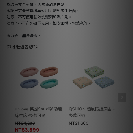
為環保安全材質，切勿添加漂白劑。
確認已完全乾燥後再使用，避免滋生細菌。
注意：不可使用強效洗潔劑和漂白劑。
注意：不可在熱源下使用，如吹風機、電熱毯等。
健力架：無法洗滌。
你可能還會想找
unilove 英國Snuzii多功能
QSHION 透氣防撞床圍 -
美國 
床中床-多款可選
多款可選
功能
NT$
4,280
NT$
1,600
NT$
NT$
3,899