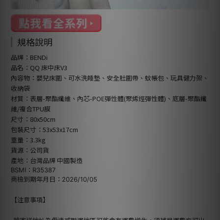
規格說明
品牌：BENDi
品名：QQ 床中床V3
內容物：嬰兒床圍、可水洗睡墊、安全肚圍帶、蚊帳包、玩具健力架、
收納袋
材質：表層-聚酯纖維、內芯-POE彈性體(聚烯烴彈性體)、底層-聚酯纖
維/複合TPU膜
尺寸：80x50cm
包裝尺寸：53x53x17cm
重量：3.3kg
貨源：公司貨
產地：台灣品牌 中國製造
BSMI：R35387
商檢到期年月日：2026/10/05
【注意事項】