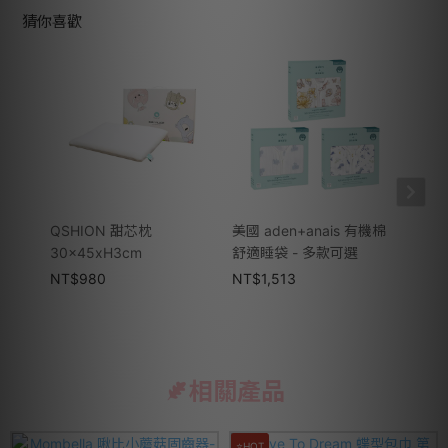
猜你喜歡
QSHION 甜芯枕
美國 aden+anais 有機棉
BEN
30x45xH3cm
舒適睡袋 - 多款可選
可選
NT$
980
NT$
1,513
NT$
相關產品
⭐HOT