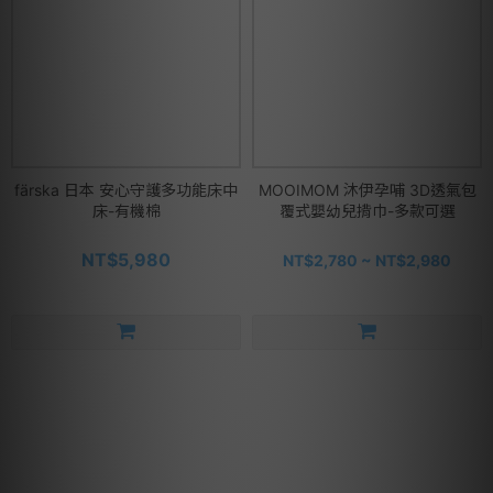
färska 日本 安心守護多功能床中
MOOIMOM 沐伊孕哺 3D透氣包
床-有機棉
覆式嬰幼兒揹巾-多款可選
NT$5,980
NT$2,780 ~ NT$2,980