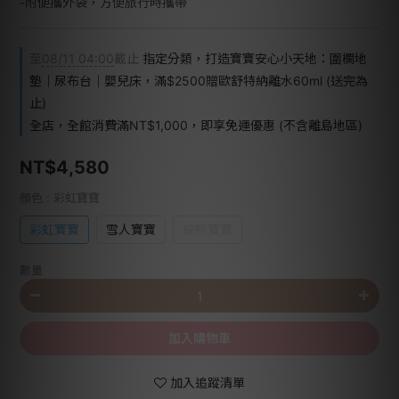
-附便攜外袋，方便旅行時攜帶
至
08/11 04:00
截止
指定分類，打造寶寶安心小天地：圍欄地
墊｜尿布台｜嬰兒床，滿$2500贈歐舒特納離水60ml (送完為
止)
全店，全館消費滿NT$1,000，即享免運優惠 (不含離島地區)
NT$4,580
顏色
: 彩虹寶寶
彩虹寶寶
雪人寶寶
棕熊寶寶
數量
加入購物車
加入追蹤清單