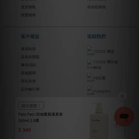
直營據點
成為經銷商
媒體報導
客戶權益
追蹤我們
會員制度
YODEE 優迪
退換貨問題
YODEE 媽咪補
購物須知
給站
版權聲明
FB社團
隱私政策
反詐騙叮嚀
Instagram
Youtube
Line@