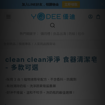
加入LINE好友，領購物金
立即領取
彌月禮
良品出清
防蚊
包巾
熱門關鍵字：
全部商品
/
精選專區
/
人氣耗品囤貨站
clean clean淨淨 食器清潔皂
- 多款可選
-採用 3 合 1 植物液態皂配方、不含香料、防腐劑
-有效清除奶垢、洗淨蔬果殘留農藥
-好沖不殘留、溫和不咬手。洗奶瓶的最佳選擇！