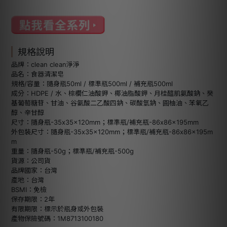
規格說明
品牌：clean clean淨淨
品名：食器清潔皂
規格/容量：隨身瓶50ml / 標準瓶500ml / 補充瓶500ml
成分：HDPE / 水、棕櫚仁油酸鉀、椰油脂酸鉀、月桂醯肌氨酸鈉、癸
基葡萄糖苷、甘油、谷氨酸二乙酸四鈉、碳酸氫鈉、圓柚油、苯氧乙
醇、辛甘醇
尺寸：隨身瓶-35x35x120mm；標準瓶/補充瓶-86x86x195mm
外包裝尺寸：隨身瓶-35x35x120mm；標準瓶/補充瓶-86x86x195m
m
重量：隨身瓶-50g；標準瓶/補充瓶-500g
貨源：公司貨
品牌國家：台灣
產地：台灣
BSMI：免檢
保存期限：2年
有限期限：標示於瓶身或外包裝
產物保險號碼：1M8713100180