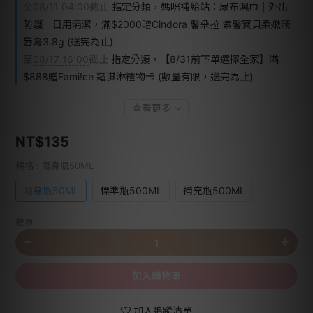
至
08/11 04:00
截止
指定分類，媽咪補給站：尿布濕巾｜外出
防護｜日用清潔，滿$2000贈Cindora 馨朵拉 紫馨寶貝柔嫩潤
唇膏3.8g (送完為止)
至
08/17 16:00
截止
指定分類，【8/31前下單選擇全家】滿
$888贈Fami!ce 霜淇淋禮物卡 (數量有限，送完為止)
查看更多
NT$135
規格
: 隨身瓶50ML
隨身瓶50ML
標準瓶500ML
補充瓶500ML
數量
加入購物車
加入追蹤清單