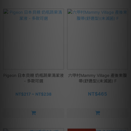
Pigeon 日本貝親 奶瓶蔬果清潔液
六甲村Mammy Village 產後束腹
- 多款可選
帶(舒適型)(未滅菌) F
NT$465
NT$217 ~ NT$238