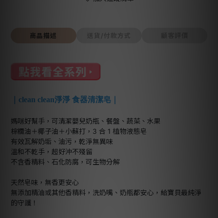
商品描述
送貨/付款方式
顧客評價
｜clean clean淨淨 食器清潔皂｜
媽咪好幫手，可清潔嬰兒奶瓶、餐盤、蔬菜、水果
棕櫚油＋椰子油＋小蘇打，3 合 1 植物液態皂
有效瓦解奶垢、油污，乾淨無異味
溫和不乾手，超好沖不殘留
不含香精料、石化防腐，可生物分解
天然皂味，無香更安心
無添加精油或其他香精料，洗奶嘴、奶瓶都安心，給寶貝最純淨
的守護！