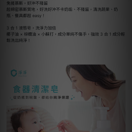
免搓慕斯，好沖不殘留
超綿密慕斯質地，好洗好沖不卡奶垢、不殘留，清洗蔬果、奶
瓶、餐具都超 easy！
3 合 1 液態皂，洗淨力加倍
椰子油 × 棕櫚油 × 小蘇打，成分單純不傷手，強效 3 合 1 成分輕
鬆洗出純淨！