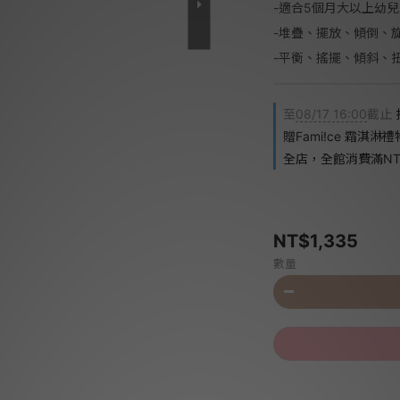
-適合5個月大以上幼兒
-堆疊、擺放、傾倒、
-平衡、搖擺、傾斜、
至
08/17 16:00
截止
贈Fami!ce 霜淇淋
全店，全館消費滿NT$
NT$1,335
數量