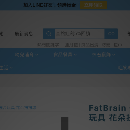
⭐加入LINE好友⭐
加入LINE好友，領購物金
立即領取
⭐新客首購限定⭐
⭐好日照Vogito⭐殺菌好幫手
⭐超取選全家⭐滿$888贈霜淇淋禮物卡
覽
最新消息
彌月禮
良品出清
防蚊
包巾
熱門關鍵字：
幼兒哺育
食品餐具
衣著寢飾
生活
毛孩
FatBra
玩具 花朵