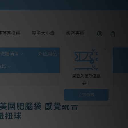
部落客推薦
親子大小識
影音專區
洗護清潔
外出用品
玩具童書
專區
請登入領取優惠
券！
立即領取
in 美國肥腦袋 感覺統合
扭扭球