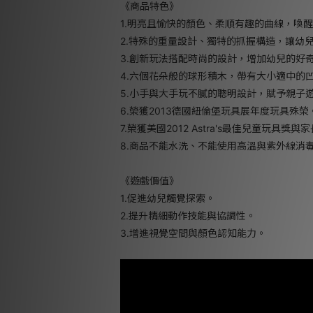
《商品特色》
1.明亮且愉快的顏色、柔順有趣的曲線，喚
2.特殊的重量設計、獨特的抓握構造，讓幼
3.創新玩法搭配時尚的設計，增加幼兒的好
4.六個花朵般的球形積木，帶有大小適中的
5.小手與大手玩不膩的聰明設計，賦予親子
6.榮獲2013德國紐倫堡玩具展年度玩具殊榮
7.榮獲美國2012 Astra's最佳兒童玩具獎
8.商品不能水洗、不能使用高溫與紫外線消
《遊戲價值》
1.促進幼兒觸覺探索。
2.提升精細動作技能與協調性。
3.增進視覺空間與顏色認知能力。