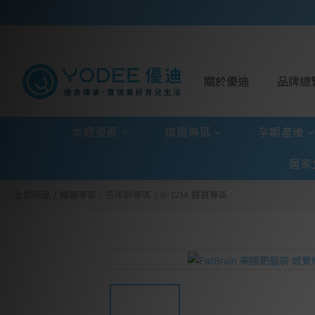
關於優迪
品牌總
本週優惠
精選專區
孕期產後
居家
全部商品
/
精選專區
/
各年齡專區
/
6-12M 寶寶專區