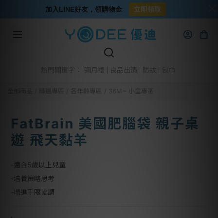
加入LINE好友，領購物金
立即領取
彌月禮
良品出清
防蚊
包巾
熱門關鍵字：
全部商品
/
精選專區
/
各年齡專區
/
36M~ 小童專區
FatBrain 美國肥腦袋 親子桌
遊 飛天黏羊
-適合5歲以上兒童
-培養策略思考
-增進手眼協調