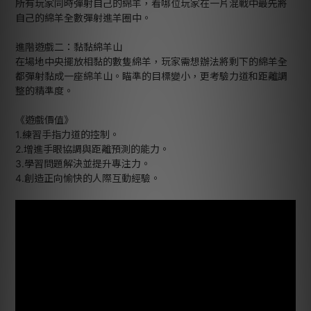
所有玩家同時彈射自己的綿羊，看哪位玩家在一片混戰中最先將
自己的綿羊全數彈射進羊圈中。
進階遊戲二：黏黏綿羊山
在場地中央擺放相黏的數隻綿羊，玩家需想辦法將剩下的綿羊全
都彈射黏成一座綿羊山。瞄準的目標變小，更考驗力道和距離調
整的精準度。
《遊戲價值》
1.練習手指力道的控制。
2.增進手眼協調與距離預測的能力。
3.學習問題解決並提升專注力。
4.創造正向愉快的人際互動經驗。