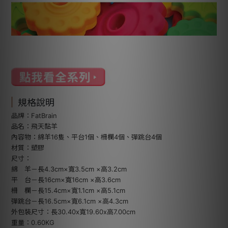
規格說明
品牌：FatBrain
品名：飛天黏羊
內容物：綿羊16隻、平台1個、柵欄4個、彈跳台4個
材質：塑膠
尺寸：
綿 羊－長4.3cm×寬3.5cm ×高3.2cm
平 台－長16cm×寬16cm ×高3.6cm
柵 欄－長15.4cm×寬1.1cm ×高5.1cm
彈跳台－長16.5cm×寬6.1cm ×高4.3cm
外包裝尺寸：長30.40x寬19.60x高7.00cm
重量：0.60KG