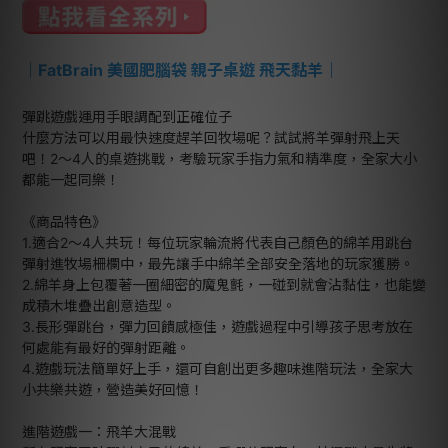
｜
FatBrain 美國肥腦袋 親子桌遊 飛天黏羊
｜
彈跳遊戲運用手眼調配到正確位子
什麼方法可以用最快速度趕羊回牧場呢？試試將羊彈射飛上天
吧！2～4人的桌遊挑戰，考驗玩家手指力氣和精準度，全家大小
都能一起同樂！
《商品特色》
1.適合2～4人共玩！每位玩家輪流將代表自己顏色的綿羊用跳台
彈射進牧場柵欄中，最先讓手中綿羊全部安全落地的玩家獲勝。
2.綿羊身上包覆著一圈細密的魔鬼氈，一碰到就會沾黏住，也能變
成積木堆疊出創意造型。
3.長形彈跳台，彈力回饋感極佳，遊戲過程中引導孩子思考放在
何處能有最好的彈射距離。
4.遊戲玩法簡單好上手，還可自創出更多趣味進階玩法，全家大
小共樂共遊，營造美好回憶！
進階遊戲一：飛羊大混戰