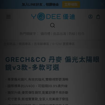
加入LINE好友，領購物金
立即領取
彌月禮
良品出清
防蚊
包巾
熱門關鍵字：
全部商品
/
精選專區
/
各年齡專區
/
6-12M 寶寶專區
GRECH&CO 丹麥 偏光太陽眼
鏡v3款-多款可選
- 專業偏光鏡片,有效抗強光,雙眼視野更清晰	
- 國際標準抗UV400，可阻隔99.9%紫外線	
- 鏡架升級,優質彈性鏡架,配戴舒適不易折斷	
- 尺寸更多,新增寶寶款,全家人完美親子穿搭	