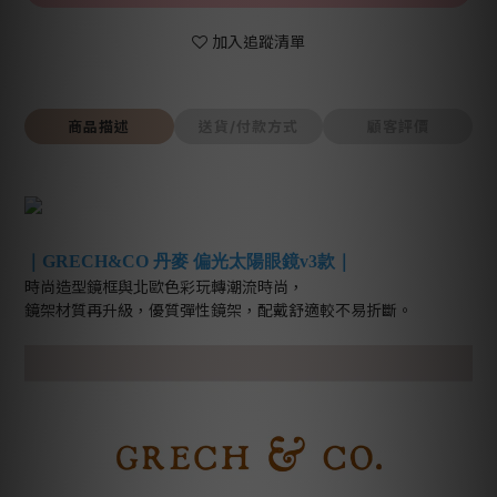
加入追蹤清單
商品描述
送貨/付款方式
顧客評價
｜GRECH&CO 丹麥 偏光太陽眼鏡v3款｜
時尚造型鏡框與北歐色彩玩轉潮流時尚，
鏡架材質再升級，優質彈性鏡架，配戴舒適較不易折斷。