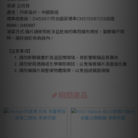
貨源
公司貨
產地：丹麥設計，中國製造
標準檢驗局：D45997/符合國家標準CNS15067/CE認證
BSMI：D45997
清潔方式:鏡片請使用乾淨且乾燥的專用鏡布擦拭，當眼鏡不用
時，請存放於收納袋內。
【注意事項】
請勿將眼鏡置於高溫密閉環境，易影響眼鏡品質壽命
請勿使用酒精或化學藥劑擦拭，以免傷害鏡片表面強化層
請勿讓鏡片與堅硬物體摩擦，以免造成鏡面損傷
相關產品