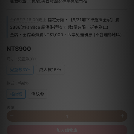
- 通過歐盟CE檢驗,與台灣國家標準檢驗合格
至
08/17 16:00
截止
指定分類，【8/31前下單選擇全家】滿
$888贈Fami!ce 霜淇淋禮物卡 (數量有限，送完為止)
全店，全館消費滿NT$1,000，即享免運優惠 (不含離島地區)
NT$900
尺寸
: 兒童款3Y+
兒童款3Y+
成人款16Y+
款式
: 格紋粉
格紋粉
條紋粉
數量
加入購物車