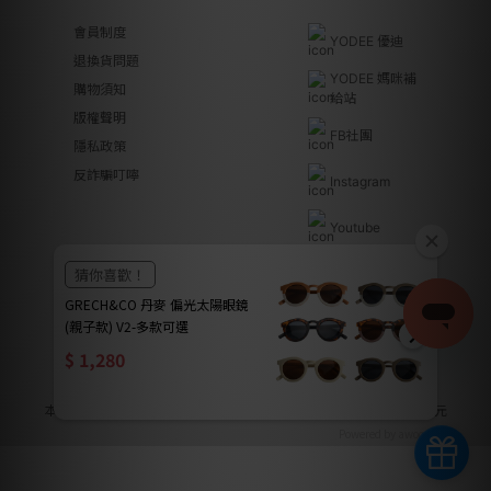
會員制度
YODEE 優迪
退換貨問題
YODEE 媽咪補
購物須知
給站
版權聲明
FB社團
隱私政策
反詐騙叮嚀
Instagram
Youtube
Line@
優迪國際股份有限公司 | YODEE INTERNATIONAL CO., LTD
法律顧問｜瀛睿律師事務所 Copyright 2024 © YODEE優迪
本公司全系列商品皆已投保南山產物保險產品責任險新台幣2000萬元
Powered by awoo.ai