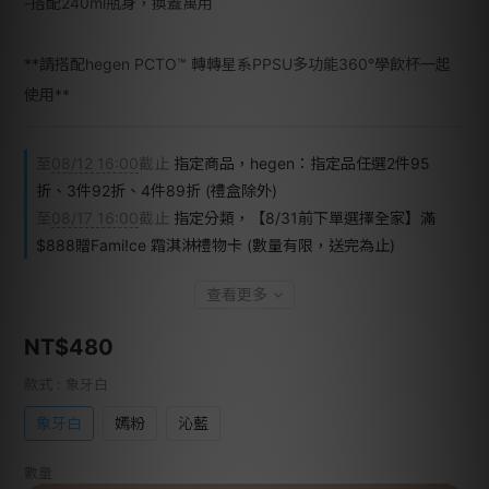
-搭配240ml瓶身，換蓋萬用
**請搭配hegen PCTO™ 轉轉星系PPSU多功能360°學飲杯一起
使用**
至
08/12 16:00
截止
指定商品，hegen：指定品任選2件95
折、3件92折、4件89折 (禮盒除外)
至
08/17 16:00
截止
指定分類，【8/31前下單選擇全家】滿
$888贈Fami!ce 霜淇淋禮物卡 (數量有限，送完為止)
查看更多
NT$480
款式
: 象牙白
象牙白
嫣粉
沁藍
數量