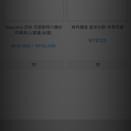
Hoppetta 日本 可愛動物六層紗
森林麵食 星球米餅-多款可選
防踢背心(嬰童/幼童)
NT$125
NT$1,880 ~ NT$2,080