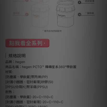
規格說明
品牌：hegen
商品名稱：hegen PCTO™ 轉轉星系360°學飲蓋
材質:
[防塵蓋、學飲蓋]聚丙烯(PP)
[封漏小圈圈、密封套環]矽膠(SI)
[PPSU分隔片]聚苯碸(PPSU)
耐熱：
[防塵蓋、學飲蓋]-20∘C~110∘C
[封漏小圈圈、密封套環]-20∘C~110∘C
[PPSU分隔片]-20°C~180°C