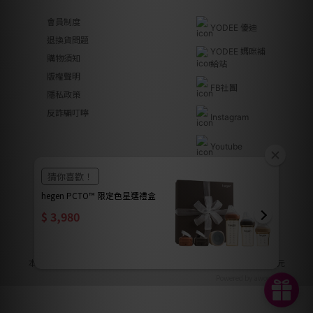
會員制度
YODEE 優迪
退換貨問題
YODEE 媽咪補
購物須知
給站
版權聲明
FB社團
隱私政策
反詐騙叮嚀
Instagram
Youtube
Line@
優迪國際股份有限公司 | YODEE INTERNATIONAL CO., LTD
法律顧問｜瀛睿律師事務所 Copyright 2024 © YODEE優迪
本公司全系列商品皆已投保南山產物保險產品責任險新台幣2000萬元
Powered by awoo.ai