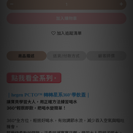
加入購物車
加入追蹤清單
商品描述
送貨/付款方式
顧客評價
｜hegen PCTO™ 轉轉星系360°學飲蓋｜
讓寶貝學習大人，用正確方法練習喝水
360°輕抿即飲，把喝水變簡單！
360°全方位，輕抿好喝水，有效調節水流，減少吞入空氣與嘔吐
機會。
醫療級柔軟矽膠盤，溫柔呵護寶寶牙齦，學習大人用杯子喝水。