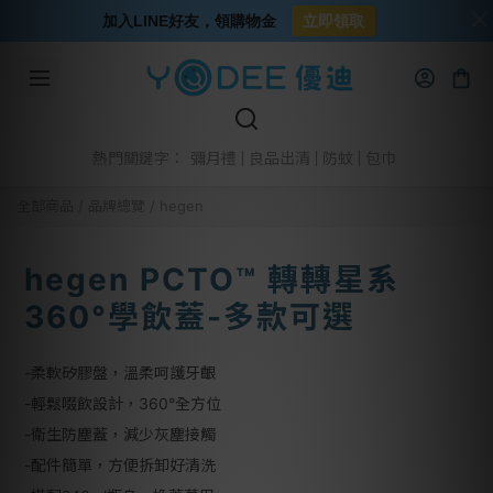
加入LINE好友，領購物金
立即領取
彌月禮
良品出清
防蚊
包巾
熱門關鍵字：
全部商品
/
品牌總覽
/
hegen
hegen PCTO™ 轉轉星系
360°學飲蓋-多款可選
-柔軟矽膠盤，溫柔呵護牙齦
-輕鬆啜飲設計，360°全方位
-衛生防塵蓋，減少灰塵接觸
-配件簡單，方便拆卸好清洗