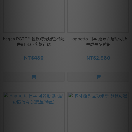
hegen PCTO™ 輕飲時光吸管杯配
Hoppetta 日本 蘑菇六層紗可拆
件組 3.0-多款可選
袖成長型睡袍
NT$480
NT$2,980