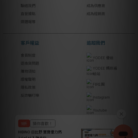
聯絡我們
成為供應商
直營據點
成為經銷商
媒體報導
客戶權益
追蹤我們
會員制度
YODEE 優迪
退換貨問題
YODEE 媽咪補
購物須知
給站
版權聲明
FB社團
隱私政策
反詐騙叮嚀
Instagram
Youtube
Line@