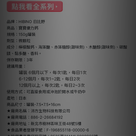
品牌：HIBINO 日比野
商品：寶寶優力鈣
規格：150g罐裝
劑型：微顆粒
成分：檸檬酸鈣、海藻醣、赤藻糖醇(甜味劑)、木醣醇(甜味劑)、碳酸
鎂、黏多醣、香料。
保存期限：3年
建議用量：
罐裝 6個月以下，每次1匙，每日1次
6-12個月，每次1~2匙，每日2次
12個月以上，每次2匙，每日2~3次
使用方式：可直接食用或沖泡於開水或牛奶中
產地：日本
商品尺寸：罐裝-7.5*7.5*16cm
★廠商名稱：沛方生物科技有限公司
★廠商電話：886-2-26684192
★廠商地址：新北市樹林區味王街48號5樓
★食品業者登錄字號：F-196855118-00000-6