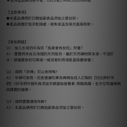
★投保產品責任險字號：0525第21AML0000966號
【注意事項】
●本產品適用於已開始副食品添加之嬰幼兒。
●產品請置於陰涼乾燥處，避免高溫及陽光直接照射。
【常見問題】
Q1︰加入水或奶中為何「瓶身會有粉粒」附著?
A1︰寶寶鈣來自北海道的天然扇貝，屬於天然礦物質來源，不溶於
水，建議餵食前可再搖一搖或者利用湯匙直接餵食喔！
Q2︰請問「孕婦」可以食用嗎?
A2︰孕婦可食用，但更建議吃專為媽媽及成人訂製的【日比野好孕
鈣】!!好孕鈣中額外再添加孕期重點營養素-葉酸與鐵，全方位呵護媽媽
與寶寶的健康。
Q3︰請問寶寶適用年齡?
A3︰本產品適用於已開始副食品添加之嬰幼兒。