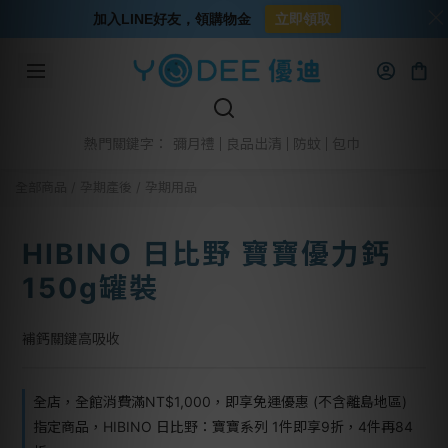
加入LINE好友，領購物金
立即領取
彌月禮
良品出清
防蚊
包巾
熱門關鍵字：
全部商品
/
孕期產後
/
孕期用品
HIBINO 日比野 寶寶優力鈣
150g罐裝
補鈣關鍵高吸收
全店，全館消費滿NT$1,000，即享免運優惠 (不含離島地區)
指定商品，HIBINO 日比野：寶寶系列 1件即享9折，4件再84