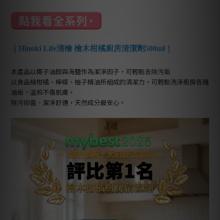
｜Hinoki Life清檜 檜木柑橘廚房清潔劑500ml｜
本產品以椰子油醇與海鹽作為潔淨因子，可輕鬆去除污垢
以食品級柑橘、檸檬、柚子精油所組成的清潔力，可輕鬆洗淨廚房各種
油垢，溫和不傷肌膚。
除污抑菌、潔淨舒適，天然成分最安心。