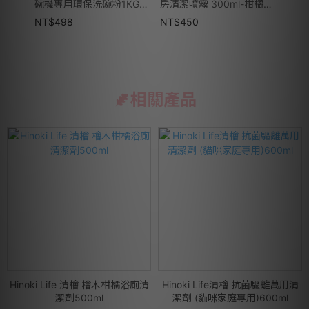
碗機專用環保洗碗粉1KG-
房清潔噴霧 300ml-柑橘精
精 2
經典檸檬
油-多款可選
款可
NT$
498
NT$
450
NT$
相關產品
Hinoki Life 清檜 檜木柑橘浴廁清
Hinoki Life清檜 抗菌驅離萬用清
潔劑500ml
潔劑 (貓咪家庭專用)600ml