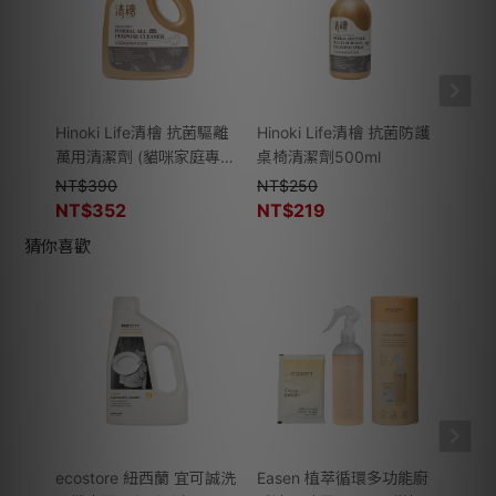
Hinoki Life清檜 抗菌驅離
Hinoki Life清檜 抗菌防護
清檜H
萬用清潔劑 (貓咪家庭專
桌椅清潔劑500ml
萬用
用)600ml
惠(1
NT$
390
NT$
250
NT$
NT$
352
NT$
219
NT$
猜你喜歡
ecostore 紐西蘭 宜可誠洗
Easen 植萃循環多功能廚
Eas