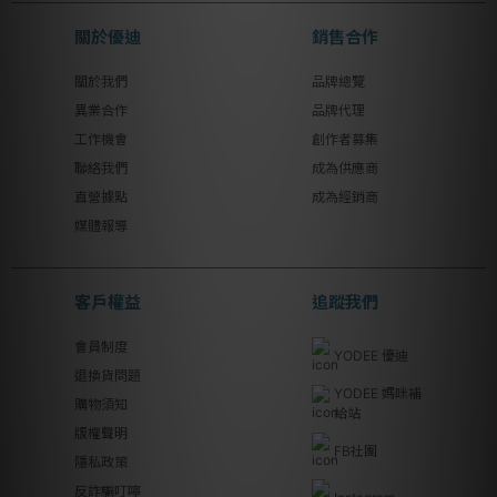
關於優迪
銷售合作
關於我們
品牌總覽
異業合作
品牌代理
工作機會
創作者募集
聯絡我們
成為供應商
直營據點
成為經銷商
媒體報導
客戶權益
追蹤我們
會員制度
YODEE 優迪
退換貨問題
YODEE 媽咪補
購物須知
給站
版權聲明
FB社團
隱私政策
反詐騙叮嚀