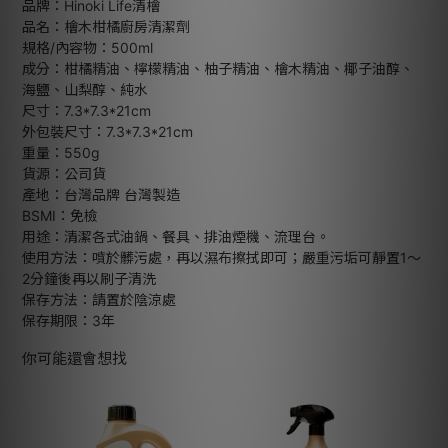
品牌：Hinoki Life清檜
品名：檜木柑橘廚房清潔劑
規格/內容物：500ml
成分：柑橘精油、檸檬精油、柚子精油、檜木精油、椰子油醇、
海鹽、山梨醇、純水
尺寸：7.3*7.3*21cm
外包裝尺寸：7.3*7.3*21cm
重量：550g
貨源：公司貨
產地：台灣品牌 台灣製造
BSMI：免檢
用途：清潔各式油鍋、餐具、排油煙機、流理台。
使用方法：噴於髒污處，再以濕布擦拭即可；嚴重污垢可靜置1～
2分鐘後再以刷子清洗
保存方法：請置於陰涼處
保存期限：3年
你可能還會想找