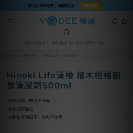
加入LINE好友，領購物金
立即領取
彌月禮
良品出清
防蚊
包巾
熱門關鍵字：
全部商品
/
居家生活
/
環境清潔
/
廚房清潔
Hinoki Life清檜 檜木柑橘廚
房清潔劑500ml
-植物精油，味道不刺鼻
-輕鬆瓦解油垢
-植物性潔淨因子，溫和不傷手