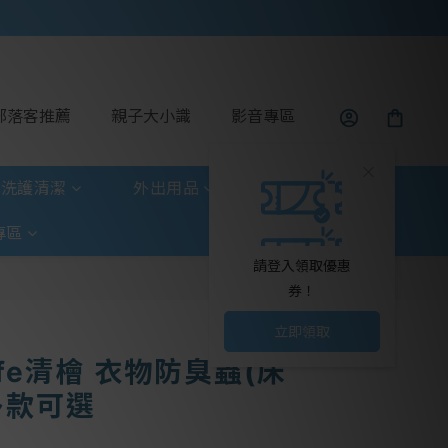
部落客推薦
親子大小識
影音專區
洗護清潔
外出用品
玩具童書
專區
請登入領取優惠
券！
立即領取
 Life清檜 衣物防臭蟲(床
多款可選