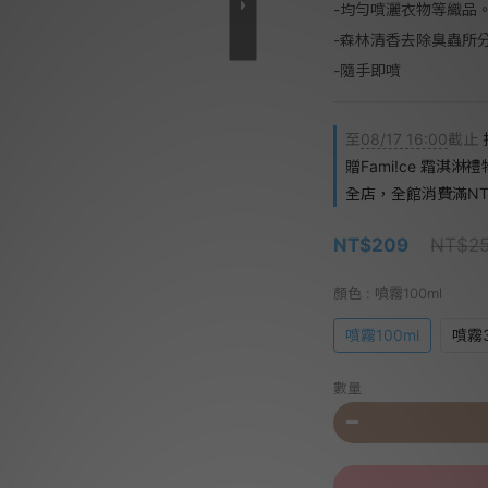
-均勻噴灑衣物等織品
-森林清香去除臭蟲所
-隨手即噴
至
08/17 16:00
截止
贈Fami!ce 霜淇淋
全店，全館消費滿NT$
NT$209
NT$2
顏色
: 噴霧100ml
噴霧100ml
噴霧3
數量