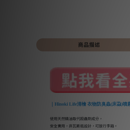
商品描述
｜Hinoki Life清檜 衣物防臭蟲(床蝨)
使用天然精油取代殺蟲劑成分，
安全實用，非瓦斯瓶設計，可放行李箱。