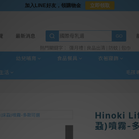
⭐好日照Vogito⭐殺菌好幫手
加入LINE好友，領購物金
立即領取
⭐超取選全家⭐滿$888贈霜淇淋禮物卡
⭐加入LINE好友⭐
⭐新客首購限定⭐
覽
最新消息
彌月禮
良品出清
防蚊
包巾
熱門關鍵字：
幼兒哺育
食品餐具
衣著寢飾
生活
毛孩
Hinoki
蝨)噴霧-