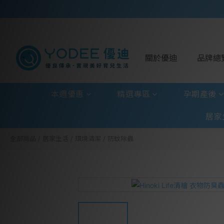
關於優迪
品牌總
本週優惠
精選專區
孕期產後
居家
全部商品
/
居家生活
/
環境清潔
/
防蚊除蟲