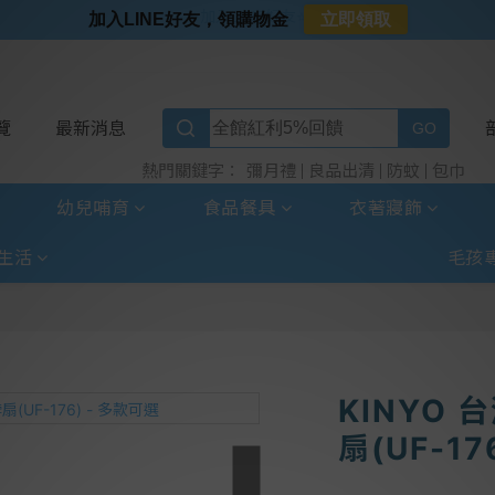
⭐加入LINE好友⭐
加入LINE好友，領購物金
立即領取
⭐新客首購限定⭐
⭐好日照Vogito⭐殺菌好幫手
⭐超取選全家⭐滿$888贈霜淇淋禮物卡
覽
最新消息
彌月禮
良品出清
防蚊
包巾
熱門關鍵字：
幼兒哺育
食品餐具
衣著寢飾
生活
毛孩
KINYO
扇(UF-17