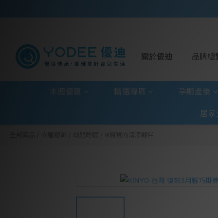
關於優迪
品牌總
本週優惠
精選專區
孕期產後
居家
全部商品
/
衣著寢飾
/
幼兒睡眠
/
❄️寶寶的清涼夥伴