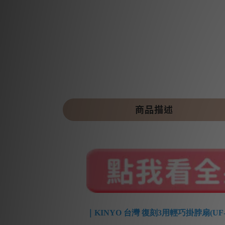
商品描述
｜KINYO 台灣 復刻3用輕巧掛脖扇(UF-1