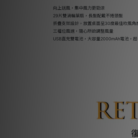
向上送風，集中風力更勁涼
29片雙渦輪葉扇，長髮配戴不捲頭髮
折疊支架設計，放置桌面呈30度最佳吹風角
三檔位風速，隨心所欲調整風量
USB直充雙電池，大容量2000mAh電池，