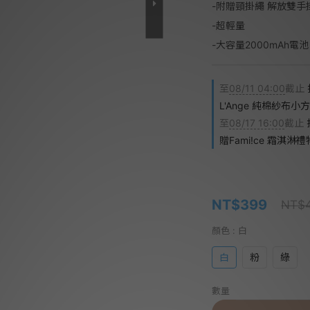
-附贈頸掛繩 解放雙
-超輕量
-大容量2000mAh電
至
08/11 04:00
截止
L'Ange 純棉紗布
至
08/17 16:00
截止
贈Fami!ce 霜淇淋
NT$399
NT$
顏色
: 白
白
粉
綠
數量