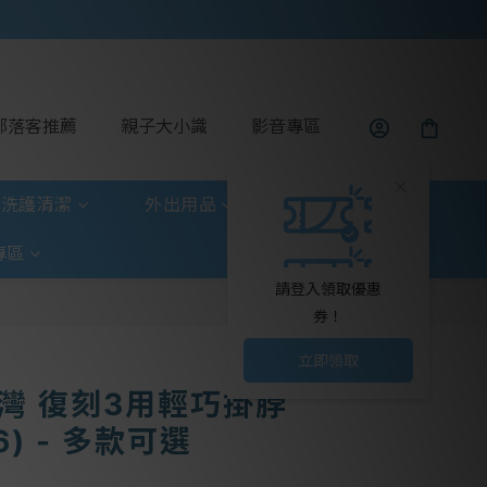
部落客推薦
親子大小識
影音專區
洗護清潔
外出用品
玩具童書
專區
請登入領取優惠
券！
立即領取
 台灣 復刻3用輕巧掛脖
6) - 多款可選