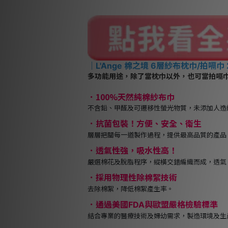
｜
L'Ange 棉之境 6層紗布枕巾/拍嗝巾 
多功能用途，除了當枕巾以外，也可當拍嗝
．100%天然純棉紗布巾
不含鉛、甲醛及可遷移性螢光物質，未添加人造
．抗菌包裝！方便、安全、衛生
層層把關每一道製作過程，提供最高品質的產品
．透氣性強，吸水性高！
嚴選棉花及脫脂程序，縱橫交錯編織而成，透氣
．採用物理性除棉絮技術
去除棉絮，降低棉絮產生率。
．通過美國FDA與歐盟嚴格檢驗標準
結合專業的醫療技術及婦幼需求，製造環境及生