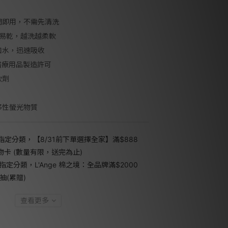
開即用，不需先清洗
洗易乾，越洗越柔軟
口水，迅速吸收
醫療用品製造許可
軟劑
移性螢光物質
指定分類，【8/31前下單選擇全家】滿$888
禮物卡 (數量有限，送完為止)
指定分類，L'Ange 棉之境：全品牌滿$2000
抽(累贈)
查看更多