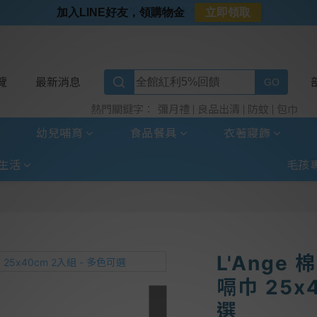
⭐加入LINE好友⭐
加入LINE好友，領購物金
立即領取
⭐新客首購限定⭐
⭐好日照Vogito⭐殺菌好幫手
⭐超取選全家⭐滿$888贈霜淇淋禮物卡
覽
最新消息
彌月禮
良品出清
防蚊
包巾
熱門關鍵字：
幼兒哺育
食品餐具
衣著寢飾
生活
毛孩
L'Ange
嗝巾 25x
選