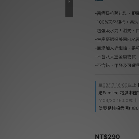
-醫療級抗菌包裝，即
-100%天然純棉，易
-超強吸水力！溢奶、
-生產廠通過美國FDA
-無添加人造纖維、柔
-不含八大重金屬物質
-不含鉛、甲醛及可遷
至
08/17 16:00
截止
贈Fami!ce 霜淇淋
至
09/30 16:00
截止
贈嬰兒純棉柔濕巾80
NT$290