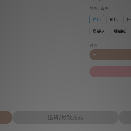
顏色
: 白色
白色
藍色
粉
寧靜灰
珊瑚紅
數量
送貨/付款方式