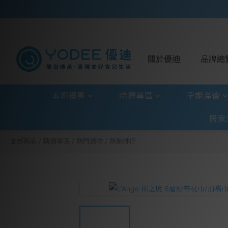
關於優迪
品牌總
本週優惠
精選專區
孕期產後
居家
全部商品
/
精選專區
/
熱門選物
/
熱銷排行