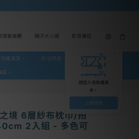
部落客推薦
親子大小識
影音專區
洗護清潔
外出用品
玩具童書
專區
請登入領取優惠
券！
立即領取
 棉之境 6層紗布枕巾/拍
40cm 2入組 - 多色可