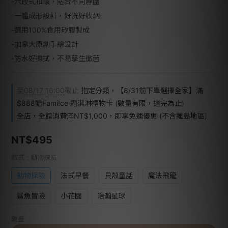
-六段式扣環，貼合不同脖圍
-一體成形設計，好洗好收納
-選用100%食用矽膠製成
-加拿大原創手繪設計
-防水好擦拭，不易孳生黴菌
至
08/17 16:00
截止
指定分類，【8/31前下單選擇全家】滿
$888贈Fami!ce 霜淇淋禮物卡 (數量有限，送完為止)
全店，全館消費滿NT$1,000，即享免運優惠 (不含離島地區)
NT$495
款式
: 動物探險
動物探險
法式早餐
貝殼童話
魔法飛龍
鯊魚冒險
小花園
浩瀚星球
數量