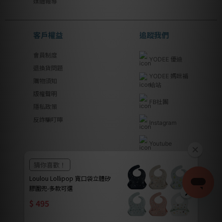
媒體報導
客戶權益
追蹤我們
會員制度
YODEE 優迪
退換貨問題
YODEE 媽咪補
購物須知
給站
版權聲明
FB社團
隱私政策
反詐騙叮嚀
Instagram
Youtube
Line@
優迪國際股份有限公司 | YODEE INTERNATIONAL CO., LTD
法律顧問｜瀛睿律師事務所 Copyright 2024 © YODEE優迪