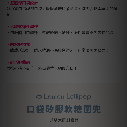
．
立體深口袋設計
弧形寬口搭配深口袋，穩穩承接掉落食物，減少衣物與桌面的髒
亂
．
六段式彈性調整
可依脖圍自由調整，柔軟舒適不勒脖，陪伴寶寶不同成長階段
．
防水好擦拭
一體成形設計，防水抗油不易殘留髒污，日常清潔更省力！
．
輕巧好收納
柔軟好捲不占位，外出隨手收納最方便！