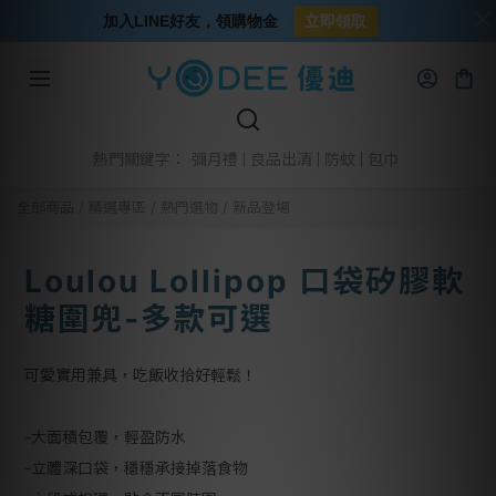
加入LINE好友，領購物金
立即領取
彌月禮
良品出清
防蚊
包巾
熱門關鍵字：
全部商品
/
精選專區
/
熱門選物
/
新品登場
Loulou Lollipop 口袋矽膠軟
糖圍兜-多款可選
可愛實用兼具，吃飯收拾好輕鬆！
-大面積包覆，輕盈防水
-立體深口袋，穩穩承接掉落食物