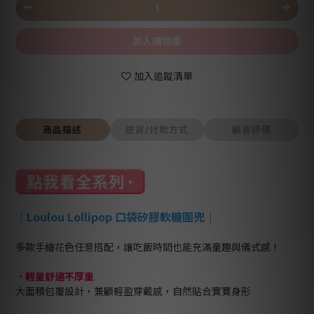
加入購物車
加入追蹤清單
商品描述
送貨/付款方式
顧客評價
｜
Loulou Lollipop 口袋矽膠軟糖圍兜
｜
多款手繪花色任意搭配，讓吃飯時間也能充滿童趣與儀式感！
．
輕量舒適不厚重
大面積包覆設計，兼顧輕盈穿戴感，自然貼合寶寶身形