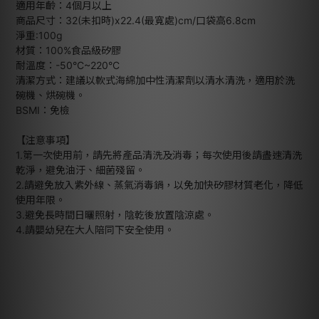
適用年齡：4個月以上
商品尺寸：32(未扣時)x22.4(最寬處)cm/口袋高6.8cm
淨重:100g
材質：100%食品級矽膠
耐溫度：-50°C~220°C
清潔方式：建議以軟式海綿加中性清潔劑以清水清洗，適用於洗
碗機、烘碗機。
BSMI：免檢
【注意事項】
1.第一次使用前，請先將產品清洗及消毒；每次使用後請盡速清洗
乾淨，避免油汙、細菌殘留。
2.請避免放入紫外線、蒸氣消毒鍋，以免加快矽膠材質老化，降低
使用年限。
3.避免長時間日曬照射，陰乾後放置陰涼處。
4.請嬰幼兒在大人陪同下安全使用。