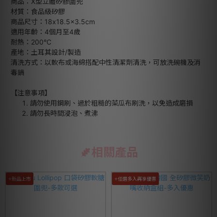
商品：X型立體矽膠圍兜
材質：食品級矽膠
商品尺寸：18x18.5x3.5cm
適用年齡：4個月至4歲
耐熱：200°C
產地：土耳其設計/製造
清洗方式：以軟布或海綿搭配中性清潔劑清洗，可放洗碗機及消
毒鍋
【注意事項】
請勿使用鋼刷、過於粗糙的菜瓜布刷洗，以免造成磨損
請勿長時間浸泡、煮沸
相關產品
⭐新品上市
⭐任選多入再享優惠