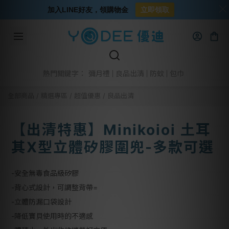
加入LINE好友，領購物金
立即領取
彌月禮
良品出清
防蚊
包巾
熱門關鍵字：
全部商品
/
精選專區
/
超值優惠
/
良品出清
【出清特惠】Minikoioi 土耳
其X型立體矽膠圍兜-多款可選
-安全無毒食品級矽膠
-背心式設計，可調整背帶=
-立體防漏口袋設計
-降低寶貝使用時的不適感