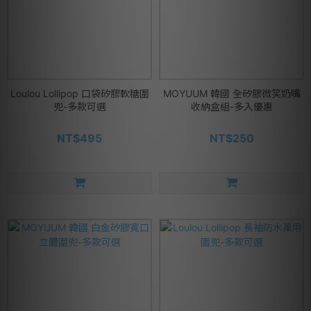
Loulou Lollipop 口袋矽膠軟糖圍
MOYUUM 韓國 全矽膠微笑奶嘴
兜-多款可選
收納盒組-多入優惠
NT$495
NT$250