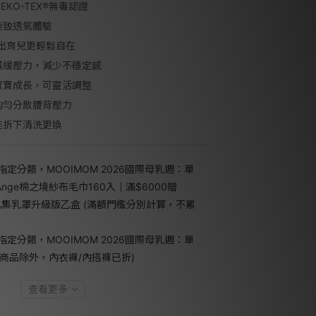
KO-TEX®無毒認證 
極致透氣體驗
外出育兒更輕鬆自在
減緩壓力，減少不穩定感
寶寶成長，可靈活調整
均勻分散腰背壓力
能拆下清洗更換
指定分類，MOOIMOM 2026國際母乳週：單
'Ange棉之境紗布毛巾160入｜滿$6000贈
護乳集乳罩升級版乙盒 (滿額門檻分別計算，不累
指定分類，MOOIMOM 2026國際母乳週：單
殊商品除外，內衣褲/內搭褲已折)
查看更多