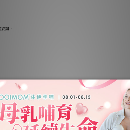
的姿勢。
，
更換，保持衛生。