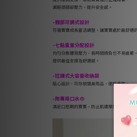
減輕頭頸部壓力，提升安全感。
-
髖部可調式設計
可隨寶寶成長靈活調整，讓寶寶處於最舒適
-
七點重量分配設計
均勻分散腰背壓力，長時間揹負也不易疲累
提供最佳支撐及舒適感。
-
拉鍊式大容量收納袋
貼心設計，可存放隨身用品，便於拿取。
-
附專用口水巾
滿足口慾期的寶寶，防止肌膚摩擦，易拆洗