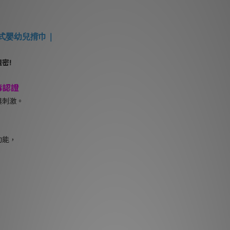
覆式嬰幼兒揹巾｜
密!
毒認證
與刺激。
功能，