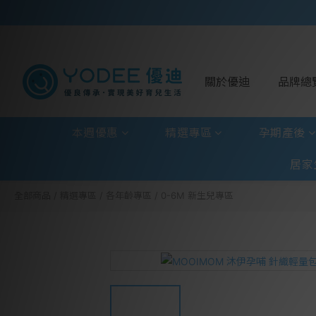
關於優迪
品牌總
本週優惠
精選專區
孕期產後
居家
全部商品
/
精選專區
/
各年齡專區
/
0-6M 新生兒專區