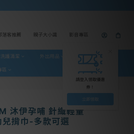
部落客推薦
親子大小識
影音專區
洗護清潔
外出用品
玩具童書
專區
請登入領取優惠
券！
立即領取
OM 沐伊孕哺 針織輕量
幼兒揹巾-多款可選