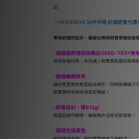
｜MOOIMOM 沐伊孕哺 針織輕量包
專為舒適而設計，讓爸比媽咪與寶寶關係更親
-
通過國際環保紡織品OEKO-TEX®無
採用無毒材質，有效減少對寶寶肌膚的摩擦
-
無縫編織技術
讓材質更柔軟緊密貼合身形，同時具備吸汗
使寶寶時刻保持透氣舒適感。
-
輕量設計，僅612g!
輕盈且操作簡便，讓爸媽外出育兒更輕鬆。
-
頭頸支撐厚墊
提供穩固支撐，幫助寶寶維持正確睡姿，