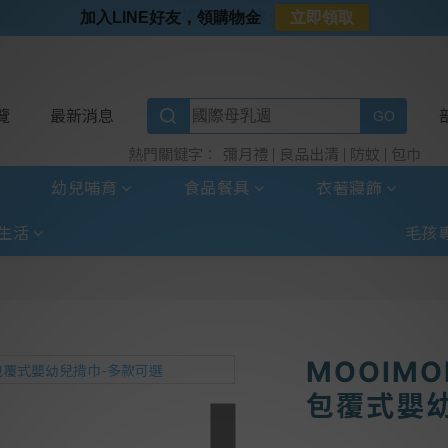
⭐加入LINE好友⭐
加入LINE好友，領購物金
立即領取
⭐新客首購限定⭐
⭐好日照Vogito⭐殺菌好幫手
⭐超取選全家⭐滿$888贈霜淇淋禮物卡
覽
最新消息
彌月禮
良品出清
防蚊
包巾
熱門關鍵字：
幼兒哺育
食品餐具
衣著寢飾
生活
毛孩
MOOIM
包覆式嬰