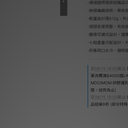
-通過國際環保紡織品OE
-無縫編織技術，帶來
-輕量設計僅612g，
-頭頸支撐厚墊，有效
-髖骨可調式設計，隨
-七點重量分配設計，
-附專用口水巾，隨時
至
08/15 16:00
截止
筆消費滿$4000贈L
MOOIMOM 矽膠
贈，送完為止)
至
08/15 16:00
截止
品結帳9折 (部分特