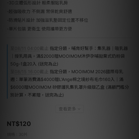
-3D立體弧形設計 輕柔服貼乳房
-超強吸收力 不側漏 常保乾爽舒適
-防滑貼片設計 加強溢乳墊固定位置不移位
-單片包裝 更衛生 使用攜帶更方便
至
08/11 04:00
截止
指定分類，哺育好幫手：集乳器｜吸乳器
｜授乳用具，滿$2000贈MOOIMOM沐伊孕哺拋棄式奶粉袋
50g-1盒20入 (送完為止)
至
08/15 16:00
截止
指定分類，MOOIMOM 2026國際母乳
週：單筆消費滿$4000贈L'Ange棉之境紗布毛巾160入｜滿
$6000贈MOOIMOM 矽膠護乳集乳罩升級版乙盒 (滿額門檻分
別計算，不累贈，送完為止)
查看更多
NT$120
規格
: 30片