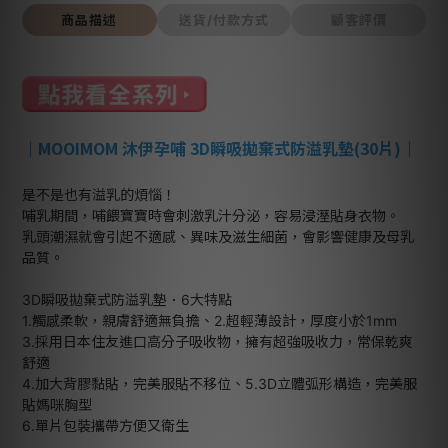
商品描述
送貨/付款方式
顧客評價
｜
MOOIMOM 沐伊孕哺 3D瞬吸拋棄式防溢乳墊(30片)
｜
是不是也有溢乳的煩惱！
哺乳期間，哺餵寶寶時會刺激乳汁分泌，容易浸溼貼身衣物。
乳頭潮濕就會引起不適感、異味及滋生細菌，會影響健康及母乳
品質。
3D瞬吸拋棄式防溢乳墊．6大特點
1.觸感柔軟，親膚舒適無負擔、2.超輕薄設計，厚度小於1mm
3.採用日本住友進口高分子吸收物，擁有超強吸收力，常保乾爽
舒適
4.加大背膠黏貼，完美服貼不移位、5.3D立體弧形構造，完美服
貼媽咪胸型
6.單片包裝攜帶方便又衛生