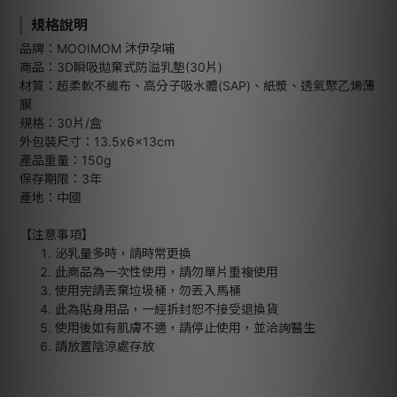
規格說明
品牌：MOOIMOM 沐伊孕哺
商品：3D瞬吸拋棄式防溢乳墊(30片)
材質：超柔軟不織布、高分子吸水體(SAP)、紙漿、透氣聚乙烯薄
膜
規格：30片/盒
外包裝尺寸：13.5x6x13cm
產品重量：150g
保存期限：3年
產地：中國
【注意事項】
泌乳量多時，請時常更換
此商品為一次性使用，請勿單片重複使用
使用完請丟棄垃圾桶，勿丟入馬桶
此為貼身用品，一經拆封恕不接受退換貨
使用後如有肌膚不適，請停止使用，並洽詢醫生
請放置陰涼處存放