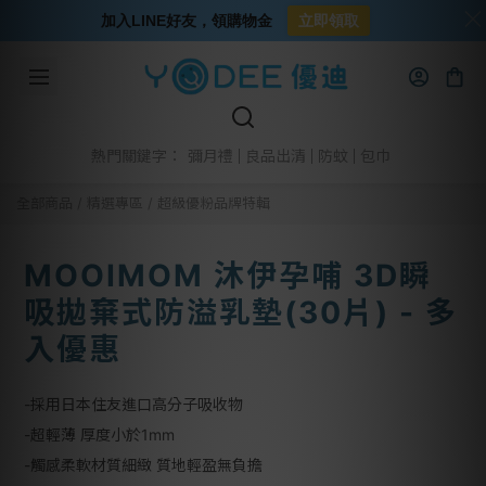
加入LINE好友，領購物金
立即領取
彌月禮
良品出清
防蚊
包巾
熱門關鍵字：
全部商品
/
精選專區
/
超級優粉品牌特輯
MOOIMOM 沐伊孕哺 3D瞬
吸拋棄式防溢乳墊(30片) - 多
入優惠
-採用日本住友進口高分子吸收物
-超輕薄 厚度小於1mm
-觸感柔軟材質細緻 質地輕盈無負擔