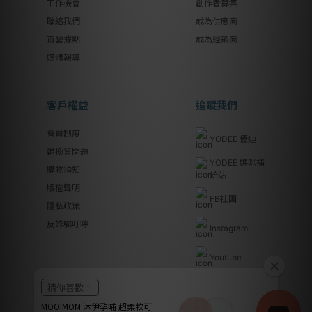
工作機會
創作者募集
聯絡我們
成為供應商
直營據點
成為經銷商
媒體報導
客戶權益
追蹤我們
會員制度
YODEE 優迪
退換貨問題
YODEE 媽咪補
購物須知
給站
版權聲明
FB社團
隱私政策
反詐騙叮嚀
Instagram
Youtube
Line@