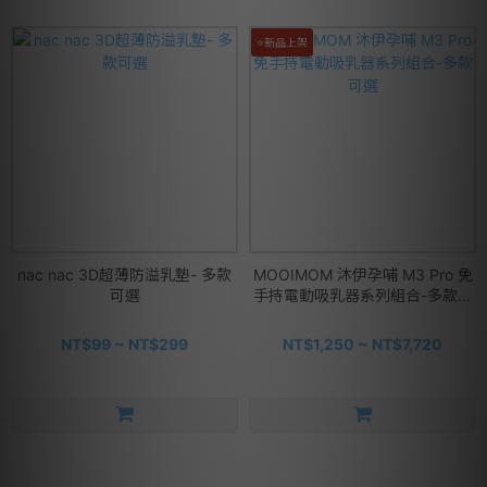
⭐新品上架
nac nac 3D超薄防溢乳墊- 多款
MOOIMOM 沐伊孕哺 M3 Pro 免
可選
手持電動吸乳器系列組合-多款可
選
NT$99 ~ NT$299
NT$1,250 ~ NT$7,720