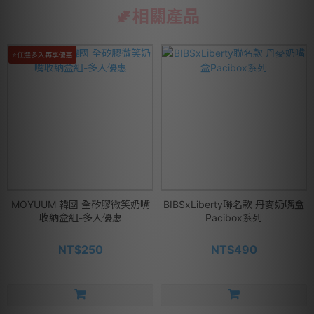
相關產品
⭐任選多入再享優惠
MOYUUM 韓國 全矽膠微笑奶嘴
BIBSxLiberty聯名款 丹麥奶嘴盒
收納盒組-多入優惠
Pacibox系列
NT$250
NT$490