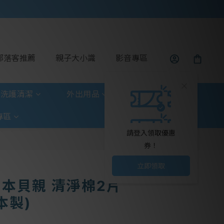
部落客推薦
親子大小識
影音專區
洗護清潔
外出用品
玩具童書
專區
請登入領取優惠
券！
立即領取
 日本貝親 清淨棉2片
本製)