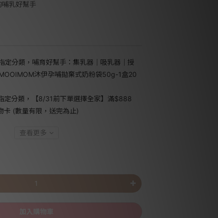
的哺乳好幫手
指定分類，哺育好幫手：集乳器｜吸乳器｜授
MOOIMOM沐伊孕哺拋棄式奶粉袋50g-1盒20
指定分類，【8/31前下單選擇全家】滿$888
禮物卡 (數量有限，送完為止)
查看更多
加入購物車