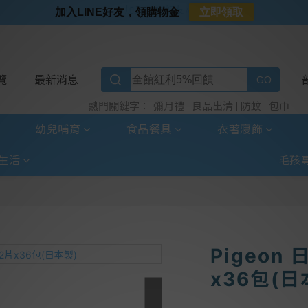
⭐加入LINE好友⭐
加入LINE好友，領購物金
立即領取
⭐新客首購限定⭐
⭐好日照Vogito⭐殺菌好幫手
⭐超取選全家⭐滿$888贈霜淇淋禮物卡
覽
最新消息
彌月禮
良品出清
防蚊
包巾
熱門關鍵字：
幼兒哺育
食品餐具
衣著寢飾
生活
毛孩
Pigeon
x36包(日