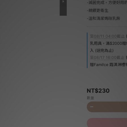
-滅菌完成，方便好用
-親餵更衛生
-溫和清潔媽咪乳房
至
08/11 04:00
截止
乳用具，滿$2000贈
入 (送完為止)
至
08/17 16:00
截止
贈Fami!ce 霜淇淋
NT$230
數量