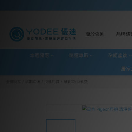
關於優迪
品牌總
本週優惠
精選專區
孕期產後
居家
全部商品
/
孕期產後
/
授乳用具
/
母乳袋/溢乳墊