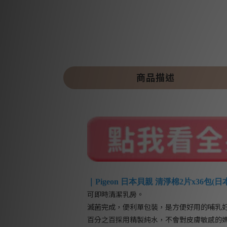
商品描述
｜Pigeon 日本貝親 清淨棉2片x36包(日
可即時清潔乳房。
滅菌完成，便利單包裝，是方便好用的哺乳
百分之百採用精製純水，不會對皮膚敏感的