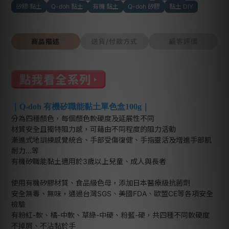
矽膠 黏土
Q-doh 黏土
有機 黏土
Q-doh 矽膠
黏土 DIY
商品描述
送貨/付款方式
顧客評價
｜
Q-doh 有機矽職能黏土單色盒100g
｜
分為四種顏色，每個顏色軟硬度及延展性不同
材質安全且獨特阻力感，可藉由不同程度的阻力活動
漸進式地訓練感覺統合、手部受傷復健、手指靈活及增進手部肌
耐力...等
有機矽職能黏土適用於3歲以上兒童、成人與長者
使用有機矽膠材質、食品級色母，添加日本醫療級抗菌劑
安全無毒、無味，通過台灣SGS、美國FDA、歐盟CE等各項安全
檢驗
有粉紅-軟、橘-中軟、草綠-中硬、粉藍-硬，共四種不同軟硬度
不掉屑、不沾黏於手