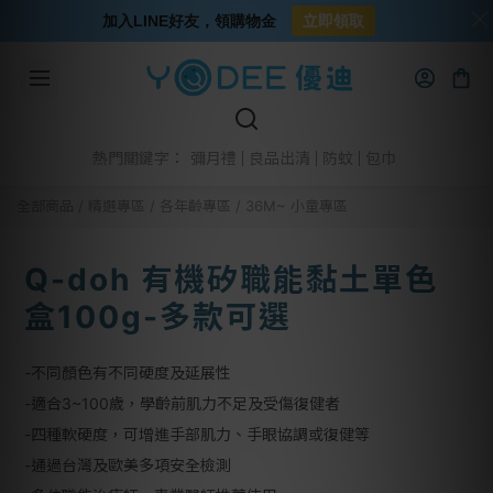
加入LINE好友，領購物金
立即領取
彌月禮
良品出清
防蚊
包巾
熱門關鍵字：
全部商品
/
精選專區
/
各年齡專區
/
36M~ 小童專區
Q-doh 有機矽職能黏土單色
盒100g-多款可選
-不同顏色有不同硬度及延展性
-適合3~100歲，學齡前肌力不足及受傷復健者
-四種軟硬度，可增進手部肌力、手眼協調或復健等
-通過台灣及歐美多項安全檢測