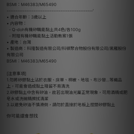
BSMI：M46383/M65490
------------------------------------------------'
• 適合年齡：3歲以上
• 内容物：
- Q-doh有機矽職能黏土共4色/各100g
- 附贈有機矽職能黏土活動教案1張
• 產地：台灣
• 製造商：科隆製造有限公司/科頓聚合物股份有限公司/黑雁股份
有限公司
BSMI：M46383/M65490
[注意事項]
1.勿將矽膠黏土沾於衣服、床單、棉被、地毯、布沙發...等織品
上，可能會造成黏土殘留不易清洗
2.矽膠黏土中含有矽油，故若出現油光屬正常現象，可用酒精或肥
皂水或洗碗精擦拭清潔
3.以避免矽油不慎滑倒，請勿於直接於地板上捏塑矽膠黏土
你可能還會想找