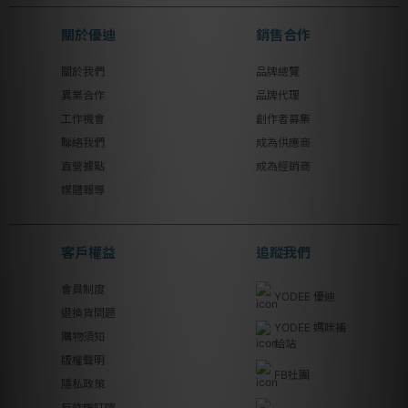
關於優迪
銷售合作
關於我們
品牌總覽
異業合作
品牌代理
工作機會
創作者募集
聯絡我們
成為供應商
直營據點
成為經銷商
媒體報導
客戶權益
追蹤我們
會員制度
YODEE 優迪
退換貨問題
YODEE 媽咪補
購物須知
給站
版權聲明
FB社團
隱私政策
反詐騙叮嚀