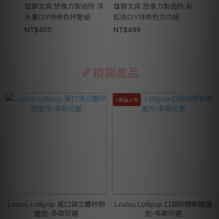
雄獅文具 想像力製造所 浮
雄獅文具 想像力製造所 彩
b.b
水畫DIY特殊色杯墊組
虹染DIY特殊色方巾組
嘴(2
NT$
450
NT$
499
NT$
相關產品
⭐新品上市
Loulou Lollipop 寬口袋立體矽膠
Loulou Lollipop 口袋矽膠軟糖圍
圍兜-多款可選
兜-多款可選