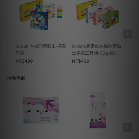
Q-doh 有機矽膠黏土-多款
Q-doh 超柔軟有機矽膠黏
Q-d
可選
土多色工具組(60g/色)-多
色盒
款可選
NT$
499
NT$
499
NT$
猜你喜歡