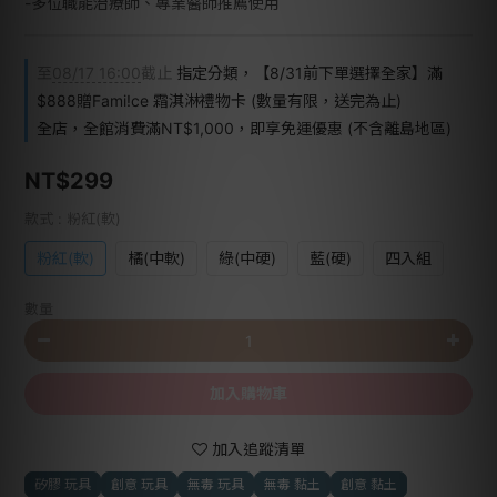
-多位職能治療師、專業醫師推薦使用
至
08/17 16:00
截止
指定分類，【8/31前下單選擇全家】滿
$888贈Fami!ce 霜淇淋禮物卡 (數量有限，送完為止)
全店，全館消費滿NT$1,000，即享免運優惠 (不含離島地區)
NT$299
款式
: 粉紅(軟)
粉紅(軟)
橘(中軟)
綠(中硬)
藍(硬)
四入組
數量
加入購物車
加入追蹤清單
矽膠 玩具
創意 玩具
無毒 玩具
無毒 黏土
創意 黏土