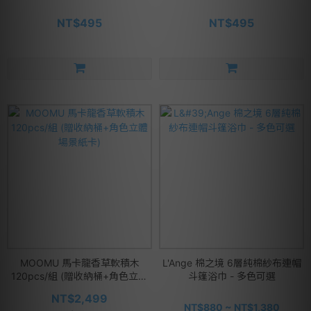
NT$495
NT$495
MOOMU 馬卡龍香草軟積木
L'Ange 棉之境 6層純棉紗布連帽
120pcs/組 (贈收納桶+角色立體
斗篷浴巾 - 多色可選
場景紙卡)
NT$2,499
NT$880 ~ NT$1,380