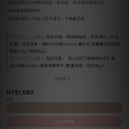
-加強型聚合科技專利認證。能迅速、有效清除頑強汙垢
-無味無毒無致敏性
-敏感肌適用，可放心用手清洗，不需戴手套
至
08/11 04:00
截止
指定分類，媽咪補給站：尿布濕巾｜外出
防護｜日用清潔，滿$2000贈Cindora 馨朵拉 紫馨寶貝柔嫩潤
唇膏3.8g (送完為止)
至
08/17 16:00
截止
指定分類，【8/31前下單選擇全家】滿
$888贈Fami!ce 霜淇淋禮物卡 (數量有限，送完為止)
查看更多
NT$1,680
數量
加入購物車