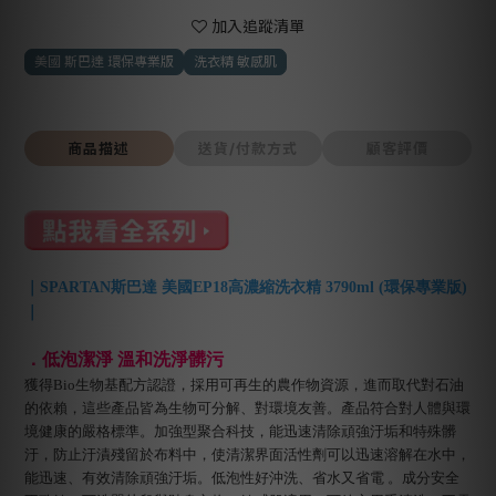
加入追蹤清單
美國 斯巴達 環保專業版
洗衣精 敏感肌
商品描述
送貨/付款方式
顧客評價
｜SPARTAN斯巴達 美國EP18高濃縮洗衣精 3790ml (環保專業版)
｜
．低泡潔淨 溫和洗淨髒污
獲得Bio生物基配方認證，採用可再生的農作物資源，進而取代對石油
的依賴，這些產品皆為生物可分解、對環境友善。產品符合對人體與環
境健康的嚴格標準。加強型聚合科技，能迅速清除頑強汙垢和特殊髒
汙，防止汙漬殘留於布料中，
使清潔界面活性劑可以迅速溶解在水中，
能迅速、有效清除頑強汙垢。低泡性好沖洗、省水又省電 。成分安全