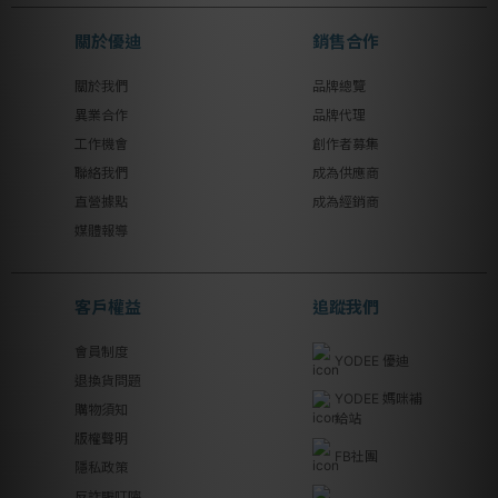
關於優迪
銷售合作
關於我們
品牌總覽
異業合作
品牌代理
工作機會
創作者募集
聯絡我們
成為供應商
直營據點
成為經銷商
媒體報導
客戶權益
追蹤我們
會員制度
YODEE 優迪
退換貨問題
YODEE 媽咪補
購物須知
給站
版權聲明
FB社團
隱私政策
反詐騙叮嚀