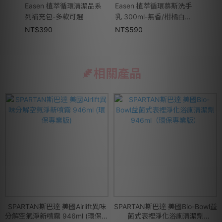
Easen 植萃循環清潔品系
Easen 植萃循環慕斯洗手
Eas
列補充包-多款可選
乳 300ml-無香/柑橘白茶-
房清潔
多款可選
油-
NT$
390
NT$
590
NT$
相關產品
SPARTAN斯巴達 美國Airlift異味
SPARTAN斯巴達 美國Bio-Bowl益
分解空氣淨新噴霧 946ml (環保專
菌式表裡淨化浴廁清潔劑