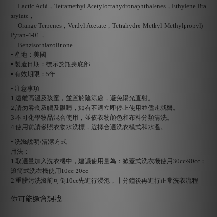
Lactic Acid，Tetramethyl Acetyloctahydronaphthalenes，Ethylene Bra
ssylate，
Orange Terpenes，Verdyl Acetate，Tetrahydro-Methyl-Methylpropyl)-
Pyran-4-01，
Benzisothiazolinone
▪ 產地：美國
▪ 製造日期：標示於瓶身底部
▪ 有效期限：5年
▪ 注意事項
1.遠離高溫及孩童，並置於陰涼處，避免陽光直射。
2.請勿吞食及觸及眼睛，如有不適立即停止使用並儘速就醫。
3.不可化學物品混合使用，並依衣物顏色和布料分類清洗。
4.使用前請參照衣物水洗標，選擇合適洗衣模式和水溫。
▪ 洗滌說明/清潔方式
用法：
1.取適量加入洗衣機中，建議使用量為：掀蓋式洗衣機使用30cc-90cc；
滾筒式洗衣機使用10cc-20cc
2.重髒污洗滌前可倒10cc先進行浸泡，十分鐘後再進行正常洗衣流程
你可能還會想找