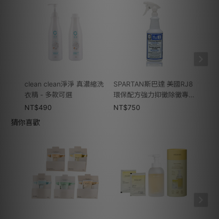
clean clean淨淨 真濃縮洗
SPARTAN斯巴達 美國RJ8
MOT
衣精 - 多款可選
環保配方強力抑黴除黴專
洗衣精
家 946ml（環保專業版）
NT$
490
NT$
750
NT$
猜你喜歡