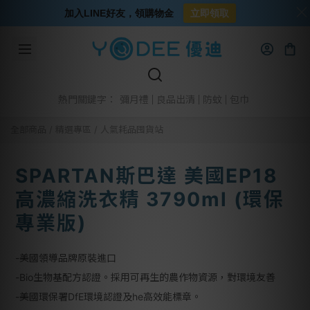
加入LINE好友，領購物金
立即領取
彌月禮
良品出清
防蚊
包巾
熱門關鍵字：
全部商品
/
精選專區
/
人氣耗品囤貨站
SPARTAN斯巴達 美國EP18
高濃縮洗衣精 3790ml (環保
專業版)
-美國領導品牌原裝進口
-Bio生物基配方認證。採用可再生的農作物資源，對環境友善
-美國環保署DfE環境認證及he高效能標章。