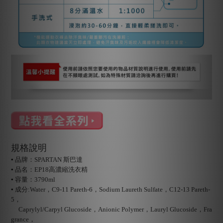
規格說明
▪ 品牌：SPARTAN 斯巴達
▪ 品名：EP18高濃縮洗衣精
▪ 容量：3790ml
▪ 成分:Water，C9-11 Pareth-6，Sodium Laureth Sulfate，C12-13 Pareth-
5，
Caprylyl/Carpyl Glucoside，Anionic Polymer，Lauryl Glucoside，Fra
grance，