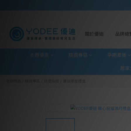
關於優迪
品牌總
本週優惠
精選專區
孕期產後
居家
全部商品
/
精選專區
/
送禮指南
/
優迪限定禮盒