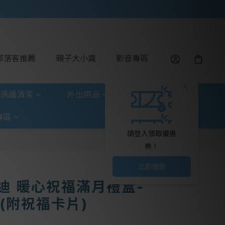
部落客推薦
親子大小識
影音專區
洗護清潔
外出用品
玩具童書
專區
請登入領取優惠
券！
立即領取
優迪 暖心祝福滿月禮盒-
(附祝福卡片)