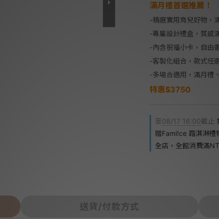
滿月禮首選推薦！
-精選實用育兒好物，
-專屬設計禮盒，質感
-內含祝福小卡，自由
-客製化組合，款式任
-多場合適用，滿月禮
特惠$3750
至
08/17 16:00
截止
贈Fami!ce 霜淇淋
全店，全館消費滿NT$
送貨/付款方式