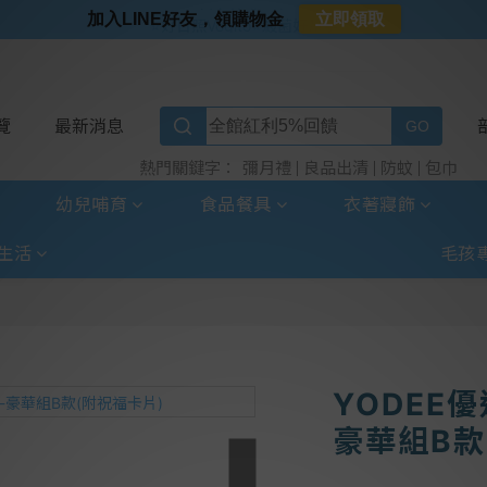
⭐好日照Vogito⭐殺菌好幫手
加入LINE好友，領購物金
立即領取
⭐超取選全家⭐滿$888贈霜淇淋禮物卡
⭐加入LINE好友⭐
⭐新客首購限定⭐
覽
最新消息
彌月禮
良品出清
防蚊
包巾
熱門關鍵字：
幼兒哺育
食品餐具
衣著寢飾
生活
毛孩
YODEE
豪華組B款