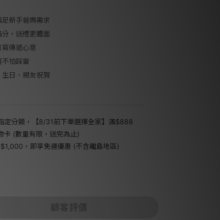
滿足新手爸媽需求
滿分，送禮更體面
書寫傳遞心意
選不怕踩雷
、生日、親友祝賀
指定分類，【8/31前下單選擇全家】滿$888
禮物卡 (數量有限，送完為止)
1,000，即享免運優惠 (不含離島地區)
顧客評價