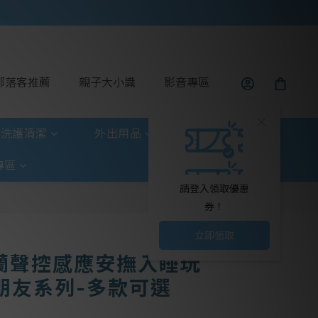
部落客推薦
親子大小識
影音專區
洗護清潔
外出用品
玩具童書
專區
請登入領取優惠
券！
立即領取
荷蘭聲控感應安撫入睡玩
朋友系列-多款可選