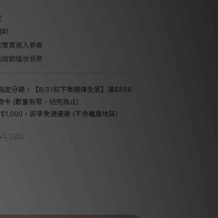
定
規範
助寶寶進入夢鄉
動啟動播放音樂
指定分類，【8/31前下單選擇全家】滿$888
禮物卡 (數量有限，送完為止)
1,000，即享免運優惠 (不含離島地區)
1,280