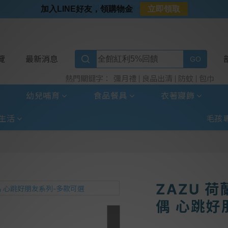
⭐加入LINE好友⭐
加入LINE好友，領購物金
立即領取
⭐新客首購限定⭐
⭐好日照Vogito⭐殺菌好幫手
⭐超取選全家⭐滿$888贈霜淇淋禮物卡
覽
最新消息
彌月禮
良品出清
防蚊
包巾
熱門關鍵字：
幼兒哺育
食品餐具
衣著寢飾
生活
毛孩
ZAZU 
偶 心跳好