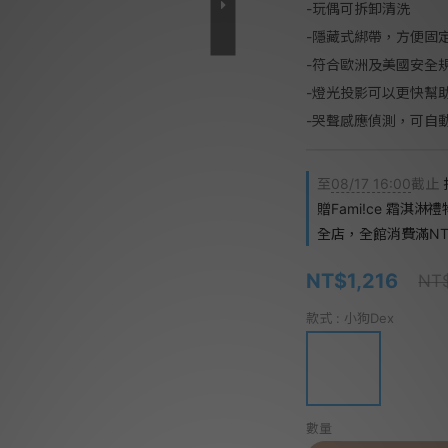
-玩偶可拆卸清洗
-隱藏式綁帶，方便固
-符合歐洲及美國安全
-燈光投影可以更快幫
-哭聲感應偵測，可自
至
08/17 16:00
截止
贈Fami!ce 霜淇淋
全店，全館消費滿NT$
NT$1,216
NT$
款式
: 小狗Dex
數量