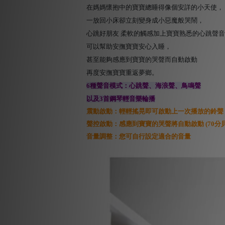
在媽媽懷抱中的寶寶總睡得像個安詳的小天使，
一放回小床卻立刻變身成小惡魔般哭鬧，
心跳好朋友 柔軟的觸感加上寶寶熟悉的心跳聲音
可以幫助安撫寶寶安心入睡，
甚至能夠感應到寶寶的哭聲而自動啟動
再度安撫寶寶重返夢鄉。
6種聲音模式：心跳聲、海浪聲、鳥鳴聲
以及3首鋼琴輕音樂輪播
震動啟動：輕輕搖晃即可啟動上一次播放的鈴聲
聲控啟動：感應到寶寶的哭聲將自動啟動 (70分貝
音量調整：您可自行設定適合的音量