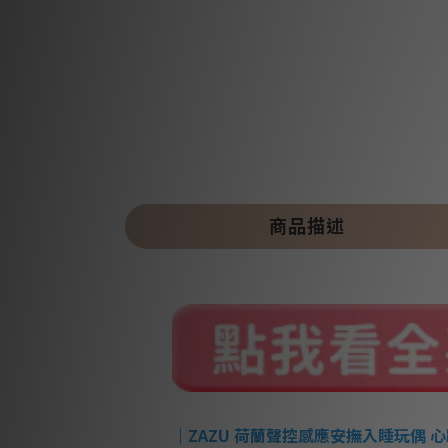
商品描述
｜ZAZU 荷蘭聲控感應安撫入睡玩偶 