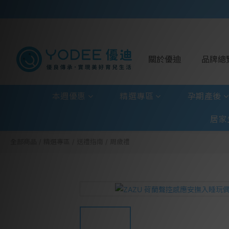
關於優迪
品牌總
本週優惠
精選專區
孕期產後
居家
全部商品
/
精選專區
/
送禮指南
/
周歲禮