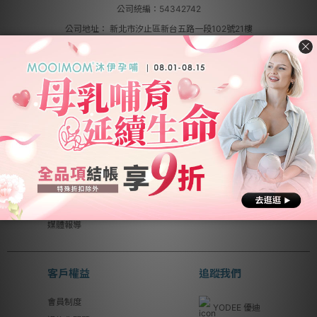
公司統編：54342742
公司地址：
新北市汐止區新台五路一段102號21樓
客服電話：(02) 2696-1681
客服時間：週一至週五 9:00~18:00
關於優迪
銷售合作
關於我們
品牌總覽
異業合作
品牌代理
工作機會
創作者募集
聯絡我們
成為供應商
直營據點
成為經銷商
媒體報導
客戶權益
追蹤我們
會員制度
YODEE 優迪