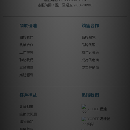
客服時間：週一至週五 9:00~18:00
關於優迪
銷售合作
關於我們
品牌總覽
異業合作
品牌代理
工作機會
創作者募集
聯絡我們
成為供應商
直營據點
成為經銷商
媒體報導
客戶權益
追蹤我們
會員制度
YODEE 優迪
退換貨問題
YODEE 媽咪補
購物須知
給站
版權聲明