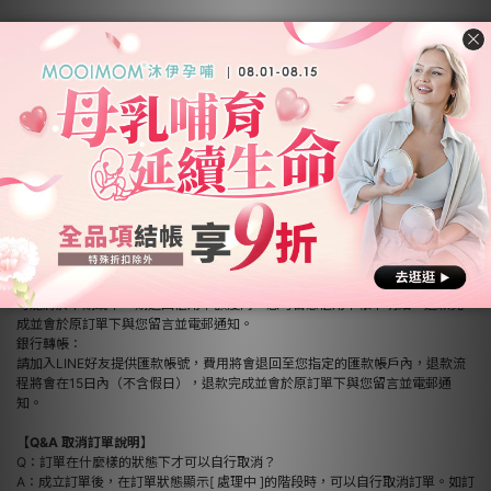
【Q&A 常見問題】
Q：收到的商品有瑕疵或破損，該怎麼辦？
A：請您可於收到商品後7日內提出通知
，
並透過官方 LINE通知提供商品照片或
是客服回覆時間內來電（02-2696-1681），優迪客服將會為您協助作完善的後
續處理。
Q：退貨（非瑕疵商品）的辦理流程？
A：請您於收到商品後7日內 拍照或錄影存證，並透過官方 LINE 或是客服回覆
時間內來電（02-2696-1681），優迪客服將會為您協助作完善的後續處理。
Q : 辦理退貨需提供什麼資料？款項多久會歸還？
A : 信用卡付款 / LINEPAY / APPLEPAY：
由於訂單請款與退款作業會分開兩次作業，如遇您的信用卡結帳日，退還款項
可能將於本期或下一期退回信用卡額度內，您可留意信用卡帳單明細，退款完
成並會於原訂單下與您留言並電郵通知。
銀行轉帳：
請加入LINE好友提供匯款帳號，費用將會退回至您指定的匯款帳戶內，退款流
程將會在15日內（不含假日），退款完成並會於原訂單下與您留言並電郵通
知。
【Q&A 取消訂單說明】
Q：訂單在什麼樣的狀態下才可以自行取消？
A：成立訂單後，在訂單狀態顯示[ 處理中 ]的階段時，可以自行取消訂單。如訂