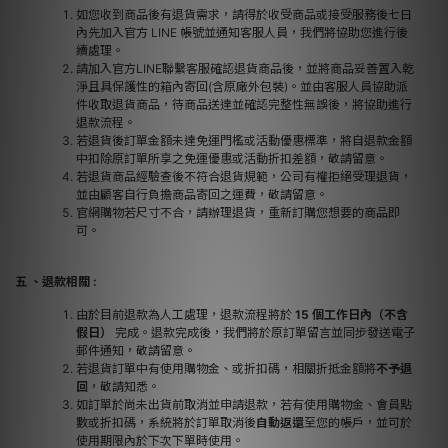
如您收到商品後有退貨需求，請得於收受商品或接受服務後七日
內先加入官方 LINE 帳號並通知客服人員，我們將協助您進行後
續處理。
請加入官方LINE聯繫客服確認退貨商品後，並將商品妥善置入乾
淨且具保護性的箱內寄回(含原廠外包裝)。並由客服人員協助派
件收取退貨商品，待商品送達並確認完整性無誤後，將協助進行
退款流程。
若退貨後訂單金額未達免運門檻或活動優惠標準，將自退款金額
中扣除原訂單所享之免運優惠或活動折扣差額，敬請留意。
若退貨商品經驗查後不符合退貨規範，公司有權拒絕受理退貨，
並由顧客自行負擔商品寄回之運費，敬請留意。
官網購物若尺寸不合，請辦理退貨，重新訂購您想要的商品即
可。
五 、退款相關 :
由於目前退款為人工處理，退款流程將於
15
個工作日內（不含
假日）
完成。退款完成後，我們將於原訂單留言並同步發送電子
郵件通知，敬請留意。
若退貨訂單中有使用購物金、或折扣碼，相關折抵金額將
不予退
回
，敬請知悉。
如訂單於尚未出貨前取消並申請退款，若有使用購物金、會員點
數或折扣碼，系統將於訂單取消後
自動返還
至您的帳戶，並可於
使用期限內於下次下單時使用。