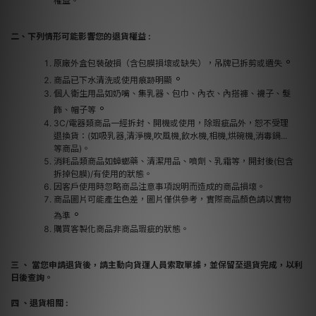
權益。
二、下列情形可能影響您的退貨權益 :
。
原廠外盒包裝破損（含包膜損壞或缺失），吊牌已拆剪或遺失
。
商品已下水清洗或使用痕跡明顯
個人衛生用品如奶嘴、集乳器、包巾、內衣、內搭褲、襪子、髮
。
飾、帽子等
3C/電器類商品一經拆封、開機或使用，除瑕疵品外，恕不受理
退換貨：(如吸乳器,清淨機,吹風機,飲水機,相機,烘碗機,消毒鍋...
等商品)。
消耗品類商品如蟑螂藥、清潔用品、噴劑、乳霜等，開封後(包含
拆掉包膜)/有使用的狀態。
因客戶使用時忽略商品注意事項說明而造成的商品損壞。
商品圖片可能產生色差，圖片僅供參考，實際商品顏色請以實物
。
為準
購買客製化商品非商品瑕疵的狀態。
三 、 當您申請退貨後，請主動向貨運人員索取單據，並保留至退貨完成，以利
日後查詢。
四 、退貨相關 :