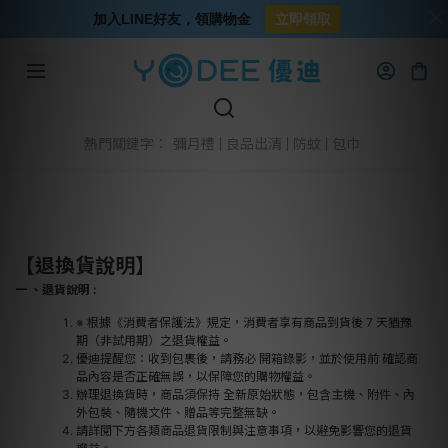
加入LINE好友，領購物金
立即領取
彌月禮
良品出清
防蚊
包巾
熱門關鍵字：
【退換貨說明】
一 、退貨說明 :
※ 根據《消費者保護法》規定，消費者享有商品到貨後 7 天猶豫
期（非試用期）之退貨權益。
優迪提醒您：收到包裹後，請務必 開箱錄影，並於使用前 確認商
品內容是否正確無誤，以保障您的購物權益。
辦理退換貨時，商品須保持 全新原始狀態，包含主機、附件、內
外包裝、隨機文件、贈品等完整無缺。
請詳閱下方各類商品退貨限制與注意事項，以避免影響您的退貨