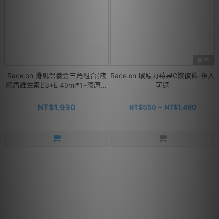
售完
Race on 骨肌保養金三角組合(液
Race on 環原力莓果C恢復飲-多入
態盾維生素D3+E 40ml*1+環原力
可選
莓果C恢復飲 14包/盒*1+雙螯合固
鎂鈣60顆/罐*1)
NT$1,990
NT$550 ~ NT$1,490