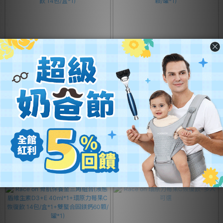
Race on 神盾全防禦組合(液態盾
Race on 黃金吸收率組合(液態盾
維生素D3+E 40ml*1+環原力莓果
維生素D3+E 40ml+*1雙螯合固鎂
C恢復飲 14包/盒*1)
鈣60顆/罐*1)
NT$1,200
NT$1,500