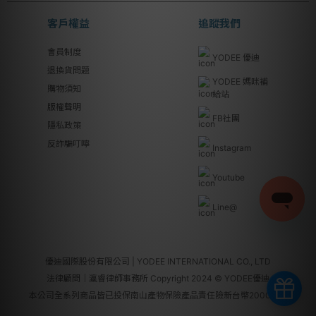
客戶權益
追蹤我們
會員制度
YODEE 優迪
退換貨問題
YODEE 媽咪補
購物須知
給站
版權聲明
FB社團
隱私政策
反詐騙叮嚀
Instagram
Youtube
Line@
優迪國際股份有限公司 | YODEE INTERNATIONAL CO., LTD
法律顧問｜瀛睿律師事務所 Copyright 2024 © YODEE優迪
本公司全系列商品皆已投保南山產物保險產品責任險新台幣2000萬元