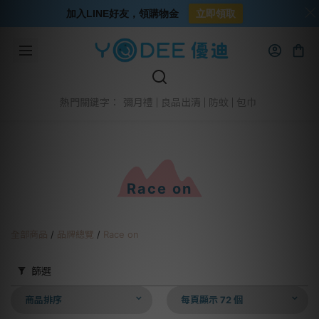
加入LINE好友，領購物金
立即領取
彌月禮
良品出清
防蚊
包巾
熱門關鍵字：
Race on
全部商品
/
品牌總覽
/
Race on
篩選
商品排序
每頁顯示 72 個