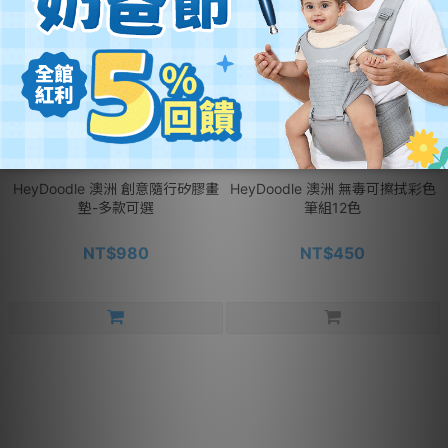
售完
HeyDoodle 澳洲 創意隨行矽膠畫
HeyDoodle 澳洲 無毒可擦拭彩色
墊-多款可選
筆組12色
NT$980
NT$450