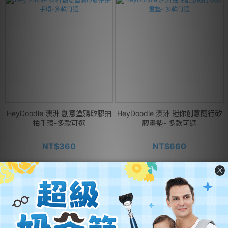
HeyDoodle 澳洲 創意塗鴉矽膠拍
HeyDoodle 澳洲 迷你創意隨行矽
拍手環-多款可選
膠畫墊- 多款可選
NT$360
NT$660