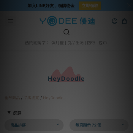
加入LINE好友，領購物金
立即領取
彌月禮
良品出清
防蚊
包巾
熱門關鍵字：
HeyDoodle
全部商品
/
品牌總覽
/
HeyDoodle
篩選
商品排序
每頁顯示 72 個