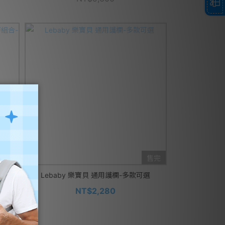
售完
售完
組合-多
Lebaby 樂寶貝 通用護欄-多款可選
NT$2,280