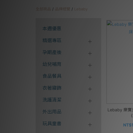
全部商品
/
品牌總覽
/
Lebaby
本週優惠
精選專區
孕期產後
幼兒哺育
食品餐具
衣著寢飾
洗護清潔
Lebaby 樂
外出用品
玩具童書
NT$1