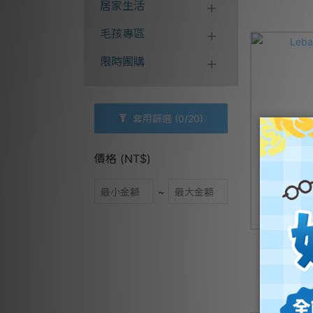
居家生活
毛孩專區
限時團購
套用篩選
(0/20)
價格 (NT$)
~
Leb