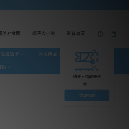
部落客推薦
親子大小識
影音專區
洗護清潔
外出用品
玩具童書
專區
請登入領取優惠
券！
立即領取