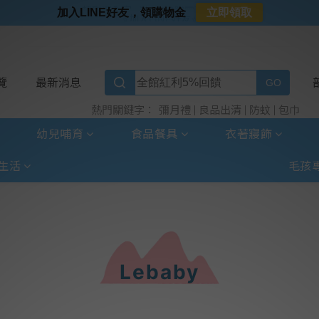
⭐加入LINE好友⭐
加入LINE好友，領購物金
立即領取
⭐新客首購限定⭐
⭐好日照Vogito⭐殺菌好幫手
⭐超取選全家⭐滿$888贈霜淇淋禮物卡
覽
最新消息
彌月禮
良品出清
防蚊
包巾
熱門關鍵字：
幼兒哺育
食品餐具
衣著寢飾
生活
毛孩
Lebaby