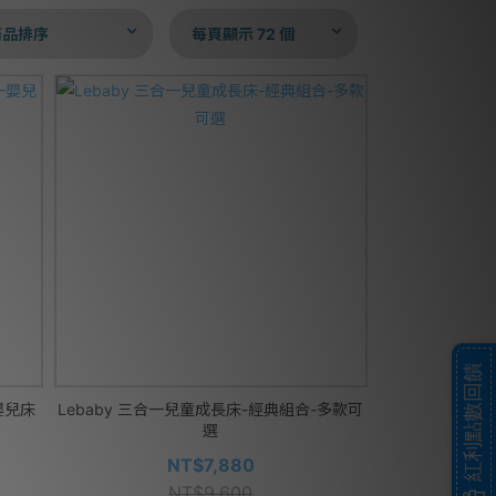
商品排序
每頁顯示 72 個
紅利點數回饋
一嬰兒床
Lebaby 三合一兒童成長床-經典組合-多款可
選
NT$7,880
NT$9,600