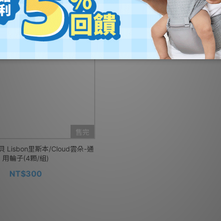
售完
貝 Lisbon里斯本/Cloud雲朵-通
用輪子(4顆/組)
NT$300