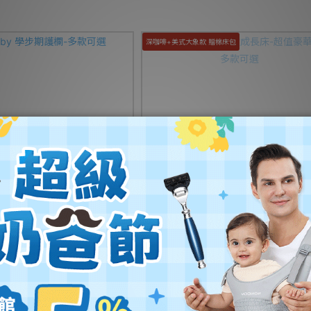
深咖啡+美式大象款 贈棉床包
aby 學步期護欄-多款可選
Lebaby 三合一兒童成長床-超值豪華
款可選
NT$2,280
NT$14,500 ~ NT$15,390