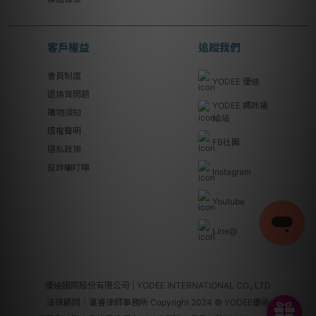
客戶權益
追蹤我們
會員制度
YODEE 優迪
退換貨問題
YODEE 媽咪補
購物須知
給站
版權聲明
FB社團
隱私政策
反詐騙叮嚀
Instagram
Youtube
Line@
優迪國際股份有限公司 | YODEE INTERNATIONAL CO., LTD
法律顧問｜瀛睿律師事務所 Copyright 2024 © YODEE優迪