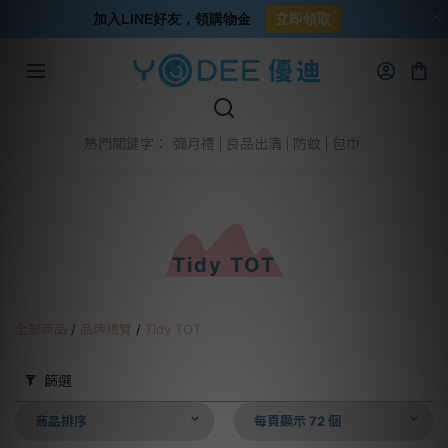
加入LINE好友，領購物金
立即領取
彌月禮
良品出清
防蚊
包巾
熱門關鍵字：
Tidy TOT
全部商品
/
品牌總覽
/
Tidy TOT
篩選
商品排序
每頁顯示 72 個