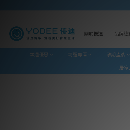
關於優迪
品牌總
本週優惠
精選專區
孕期產後
居家