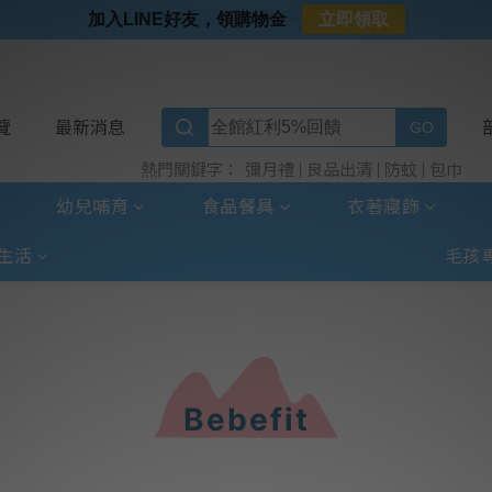
⭐加入LINE好友⭐
加入LINE好友，領購物金
立即領取
⭐新客首購限定⭐
⭐好日照Vogito⭐殺菌好幫手
⭐超取選全家⭐滿$888贈霜淇淋禮物卡
覽
最新消息
彌月禮
良品出清
防蚊
包巾
熱門關鍵字：
幼兒哺育
食品餐具
衣著寢飾
生活
毛孩
Bebefit