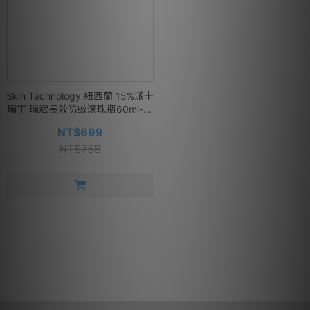
Skin Technology 紐西蘭 15%派卡
瑞丁 瑞斌長效防蚊滾珠瓶60ml-無
香精款
NT$699
NT$758