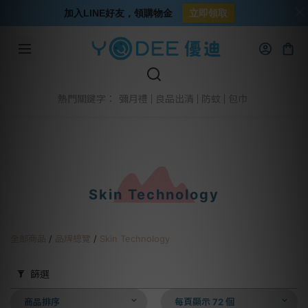
加入LINE好友，領購物金
立即領取
彌月禮
良品出清
防蚊
包巾
熱門關鍵字：
Skin Technology
全部商品
/
品牌總覽
/
Skin Technology
篩選
商品排序
每頁顯示 72 個