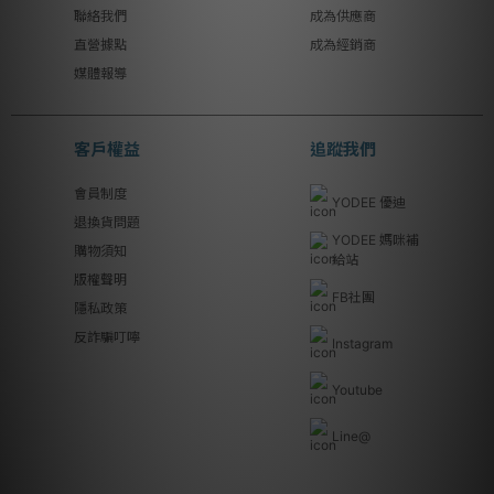
聯絡我們
成為供應商
直營據點
成為經銷商
媒體報導
客戶權益
追蹤我們
會員制度
YODEE 優迪
退換貨問題
YODEE 媽咪補
購物須知
給站
版權聲明
FB社團
隱私政策
反詐騙叮嚀
Instagram
Youtube
Line@