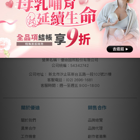
營業名稱：優迪國際股份有限公司
公司統編：54342742
公司地址：
新北市汐止區新台五路一段102號21樓
客服電話：(02) 2696-1681
客服時間：週一至週五 9:00~18:00
關於優迪
銷售合作
關於我們
品牌總覽
異業合作
品牌代理
工作機會
創作者募集