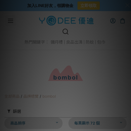
加入LINE好友，領購物金
立即領取
彌月禮
良品出清
防蚊
包巾
熱門關鍵字：
bombol
全部商品
/
品牌總覽
/
bombol
篩選
商品排序
每頁顯示 72 個