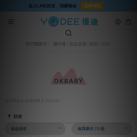
加入LINE好友，領購物金
立即領取
彌月禮
良品出清
防蚊
包巾
熱門關鍵字：
OKBABY
全部商品
/
品牌總覽
/
OKBABY
篩選
商品排序
每頁顯示 72 個