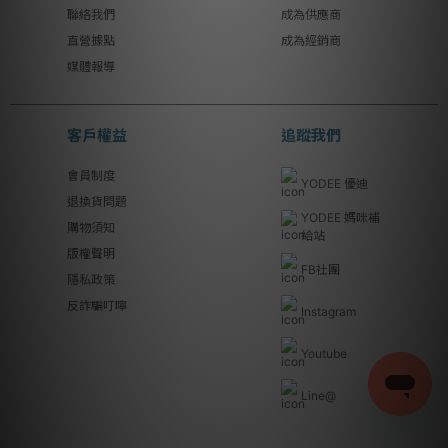
聯絡我們
成為供應商
直營據點
成為經銷商
媒體報導
客戶權益
追蹤我們
會員制度
YODEE 優迪
退換貨問題
YODEE 媽咪補
購物須知
給站
版權聲明
FB社團
隱私政策
反詐騙叮嚀
Instagram
Youtube
Line@