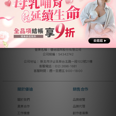
營業名稱：優迪國際股份有限公司
公司統編：54342742
公司地址：
新北市汐止區新台五路一段102號21樓
客服電話：(02) 2696-1681
客服時間：週一至週五 9:00~18:00
關於優迪
銷售合作
關於我們
品牌總覽
異業合作
品牌代理
工作機會
創作者募集