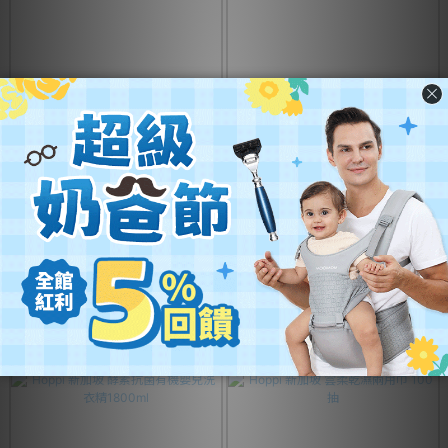
售完
【出清特惠】Hoppi 新加坡 超薄
Hoppi 新加坡 奶瓶蔬果清潔慕斯
輕巧紙尿褲-多款可選
500ml
NT$1,111
NT$159
NT$1,396