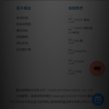
客戶權益
追蹤我們
會員制度
YODEE 優迪
退換貨問題
YODEE 媽咪補
購物須知
給站
版權聲明
FB社團
隱私政策
反詐騙叮嚀
Instagram
Youtube
Line@
優迪國際股份有限公司 | YODEE INTERNATIONAL CO., LTD
法律顧問｜瀛睿律師事務所 Copyright 2024 © YODEE優迪
本公司全系列商品皆已投保南山產物保險產品責任險新台幣2000萬元