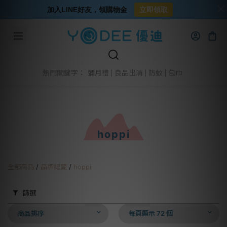
加入LINE好友，領購物金
立即領取
彌月禮
良品出清
防蚊
包巾
熱門關鍵字：
hoppi
全部商品
/
品牌總覽
/
hoppi
篩選
商品排序
每頁顯示 72 個