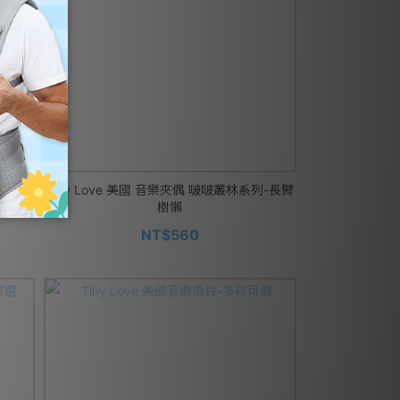
-啵啵
Tiny Love 美國 音樂夾偶 啵啵叢林系列-長臂
樹懶
NT$560