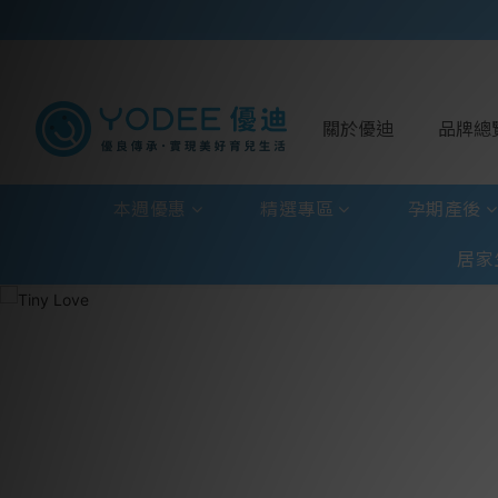
關於優迪
品牌總
本週優惠
精選專區
孕期產後
居家