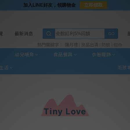
⭐加入LINE好友⭐
加入LINE好友，領購物金
立即領取
⭐新客首購限定⭐
⭐好日照Vogito⭐殺菌好幫手
⭐超取選全家⭐滿$888贈霜淇淋禮物卡
覽
最新消息
彌月禮
良品出清
防蚊
包巾
熱門關鍵字：
幼兒哺育
食品餐具
衣著寢飾
生活
毛孩
Tiny Love