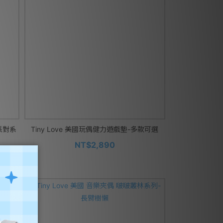
滾派對系
Tiny Love 美國玩偶健力遊戲墊-多款可選
NT$2,890