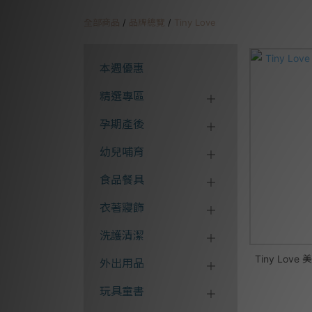
全部商品
/
品牌總覽
/
Tiny Love
本週優惠
精選專區
孕期產後
幼兒哺育
食品餐具
衣著寢飾
洗護清潔
Tiny Lo
外出用品
玩具童書