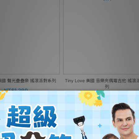
ve 美國 聲光疊疊樂 搖滾派對系列
Tiny Love 美國 音樂夾偶電吉他 搖
列
NT$1,290
NT$660