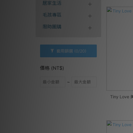
居家生活
毛孩專區
限時團購
套用篩選
(0/20)
價格 (NT$)
~
Tiny Lo