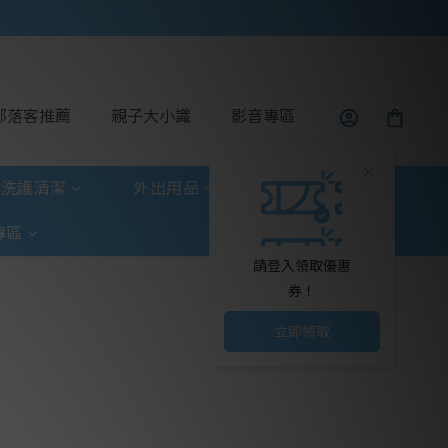
部落客推薦
親子大小識
影音專區
洗護清潔
外出用品
玩具童書
專區
請登入領取優惠
券！
立即領取