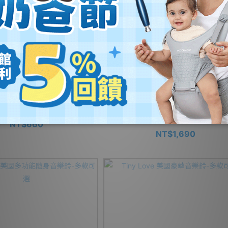
Love 美國雙面布書-多款可選
Tiny Love 美國金字塔安撫投影音樂鈴
叢林
NT$660
NT$1,690