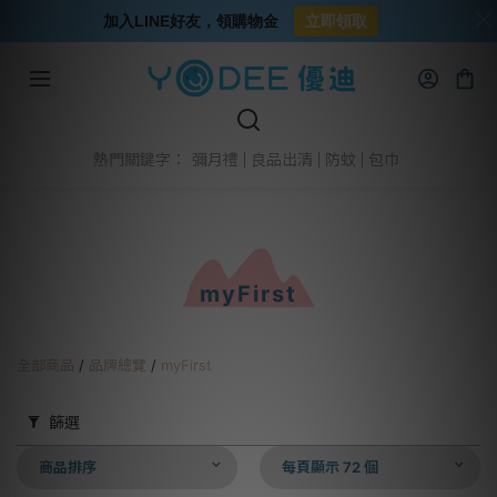
加入LINE好友，領購物金
立即領取
彌月禮
良品出清
防蚊
包巾
熱門關鍵字：
myFirst
全部商品
/
品牌總覽
/
myFirst
篩選
商品排序
每頁顯示 72 個