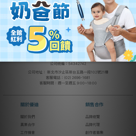
營業名稱：優迪國際股份有限公司
公司統編：54342742
公司地址：
新北市汐止區新台五路一段102號21樓
客服電話：(02) 2696-1681
客服時間：週一至週五 9:00~18:00
關於優迪
銷售合作
關於我們
品牌總覽
異業合作
品牌代理
工作機會
創作者募集