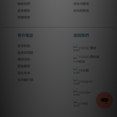
聯絡我們
成為供應商
直營據點
成為經銷商
媒體報導
客戶權益
追蹤我們
會員制度
YODEE 優迪
退換貨問題
YODEE 媽咪補
購物須知
給站
版權聲明
FB社團
隱私政策
反詐騙叮嚀
Instagram
Youtube
Line@