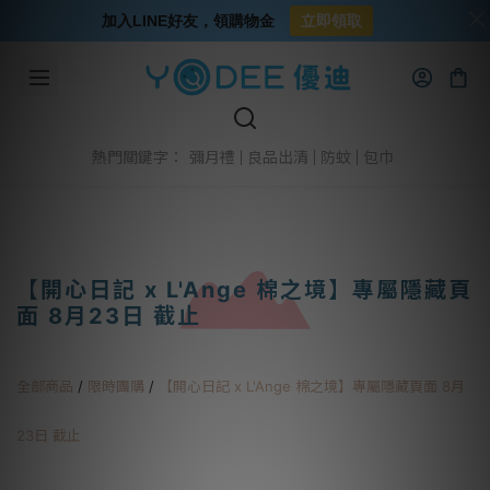
加入LINE好友，領購物金
立即領取
彌月禮
良品出清
防蚊
包巾
熱門關鍵字：
【開心日記 x L'Ange 棉之境】專屬隱藏頁
面 8月23日 截止
全部商品
/
限時團購
/
【開心日記 x L'Ange 棉之境】專屬隱藏頁面 8月
23日 截止