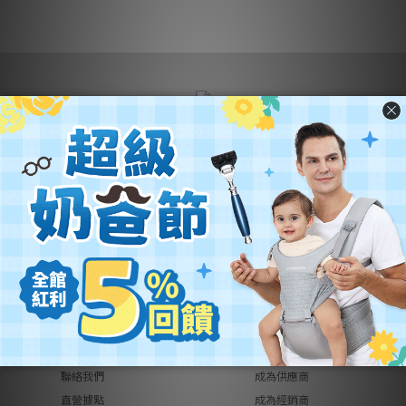
營業名稱：優迪國際股份有限公司
公司統編：54342742
公司地址：
新北市汐止區新台五路一段102號21樓
客服電話：(02) 2696-1681
客服時間：週一至週五 9:00~18:00
關於優迪
銷售合作
關於我們
品牌總覽
異業合作
品牌代理
工作機會
創作者募集
聯絡我們
成為供應商
直營據點
成為經銷商