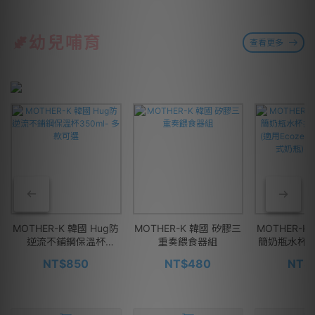
幼兒哺育
查看更多
MOTHER-K 韓國 Hug防
MOTHER-K 韓國 矽膠三
MOTHER-K
逆流不鋪鋼保溫杯
重奏餵食器組
簡奶瓶水杯共
350ml- 多款可選
入(適用Eco
NT$850
NT$480
NT$
拋棄式奶瓶)