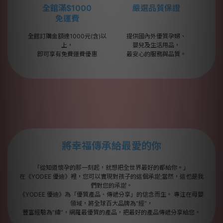
全館滿$1000
嚴選品質保證
免運費
全館訂購金額達1000元(含)以
提供國內外優質孕婦、
上，
嬰兒及生活用品，
即可享有免費運費優惠
最安心的服務與品質。
將幸福傳承給最愛的你
「從知道懷孕的那一刻起，就想把全世界最好的都給你。」
在《YODEE 優迪》裡，您可以實現對孩子的這個承諾;當然，這也是我
們對您的承諾。
《YODEE 優迪》為「優質產品、傳遞分享」的信念而生。 專注在母嬰
領域，將全球百大品牌為”經”，
豐富經驗為”緯”，網羅最優質的產品，把最好的產品傳遞分享給您。