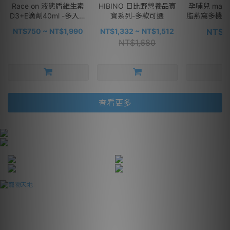
Race on 液態盾維生素
HIBINO 日比野營養品寶
孕哺兒 mama
D3+E滴劑40ml -多入可
寶系列-多款可選
脂燕窩多機能細
選
包-
NT$750 ~ NT$1,990
NT$1,332 ~ NT$1,512
NT$1
NT$1,680
查看更多