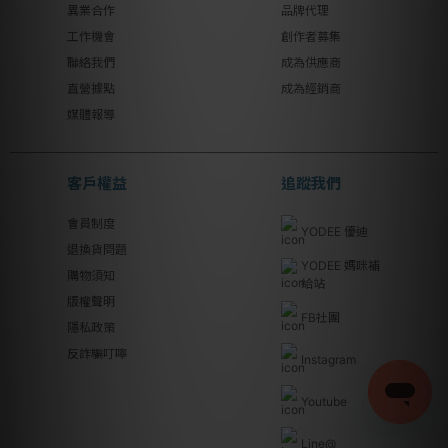
異業合作
品牌代理
工作機會
創作者募集
聯絡我們
成為供應商
直營據點
成為經銷商
媒體報導
客戶權益
追蹤我們
會員制度
YODEE 優迪
退換貨問題
YODEE 媽咪補
購物須知
給站
版權聲明
FB社團
隱私政策
反詐騙叮嚀
Instagram
Youtube
Line@