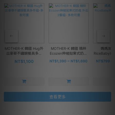
MOTHER-K 韓國 Hug外
MOTHER-K 韓國 精粹
媽媽友ma
出豪華不鏽鋼餐具多件
Ecozen伸縮拋棄式奶瓶
RiceBaby
組-多款可選
外出3餐組- 多款可選
可
NT$1,100
NT$1,390 ~ NT$1,690
NT$799 ~ 
查看更多