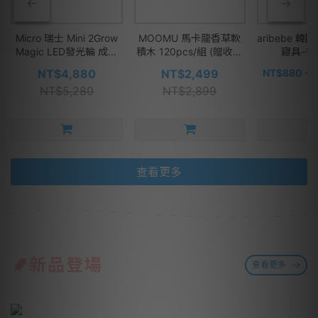
Micro 瑞士 Mini 2Grow
MOOMU 馬卡龍香草軟
aribebe 
Magic LED發光輪 成長
積木 120pcs/組 (贈收納
寢具-多
型兒童滑板車 (可變換滑
桶+角色立體場景紙卡)
NT$4,880
NT$2,499
NT$880 ~ 
步車模式) - 多款可選
NT$5,280
NT$2,899
查看更多
新品登場
查看更多