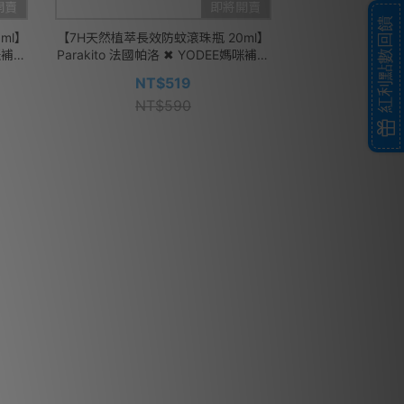
開賣
即將開賣
紅利點數回饋
ml】
【7H天然植萃長效防蚊滾珠瓶 20ml】
媽咪補給
Parakito 法國帕洛 ✖ YODEE媽咪補給
站
NT$519
NT$590