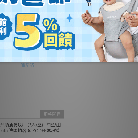
即將開賣
即將
天然精油防蚊成人手環-多色可選】
【天然精油防蚊吊環-多色可選
akito 法國帕洛 ✖ YODEE媽咪補給
Parakito 法國帕洛 ✖ YODEE
站
站
NT$519
NT$519
NT$590
NT$590
即將開賣
然精油防蚊片 (2入/盒) -四盒組】
akito 法國帕洛 ✖ YODEE媽咪補給
站