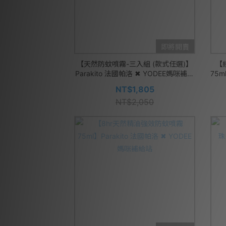
即將開賣
【天然防蚊噴霧-三入組 (款式任選)】
【
Parakito 法國帕洛 ✖ YODEE媽咪補給
75m
站
NT$1,805
NT$2,050