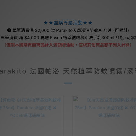
★★團購專屬活動★★
➊ 單筆消費滿 $2,000 贈 Parakito天然精油防蚊片 *1片 (可累計)
➋
單筆
消費 滿 $4,000 再贈 Easen 植萃循環慕斯洗手乳300ml *1瓶 (可累
（僅限本團購頁面商品計入滿額贈活動，官網其他商品恕不列入計算）
arakito 法國帕洛 天然植萃防蚊噴霧/