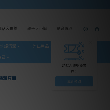
部落客推薦
親子大小識
影音專區
洗護清潔
外出用品
玩具童書
專區
請登入領取優惠
券！
隱藏頁面
立即領取