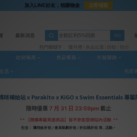
⭐加入LINE好友⭐
加入LINE好友，領購物金
立即領取
⭐新客首購限定⭐
⭐好日照Vogito⭐殺菌好幫手
⭐超取選全家⭐滿$888贈霜淇淋禮物卡
覽
最新消息
彌月禮
良品出清
防蚊
包巾
熱門關鍵字：
幼兒哺育
食品餐具
衣著寢飾
生活
毛孩
媽咪補給站 x Parakito x KiGO
x Swim Essentials
專屬
限時優惠
7
月 31 日 23:59pm
截止
**
【團購專屬頁面商品】皆不參加官網站內活動
**
包含： 購物金折抵 / 會員點數折抵 / 折扣碼折抵 等...活動。