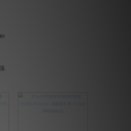
計)
滾珠