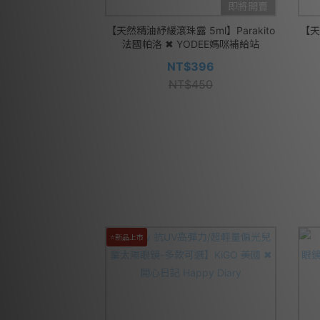
即將開賣
【天然精油紓緩滾珠露 5ml】Parakito
【天
法國帕洛 ✖ YODEE媽咪補給站
NT$396
NT$450
⭐新品上市